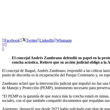
Facebook
Twitter
LinkedIn
Whatsapp
El concejal Andrés Zambrano defendió su papel en la prote
concha acústica. Reiteró que su acción judicial obligó a la A
El concejal de Ibagué, Andrés Zambrano, respondió a las críticas lanz
punto de discordia es la recuperación del Parque Centenario y, en esp
Zambrano aclaró que la intervención judicial que impulsó no fue una t
de Manejo y Protección (PEMP), instrumento necesario para preservar
“El PEMP es la garantía de que nunca más la concha estará en ruinas. 
sociales, con el que también compartió documentos que respaldan sus
Asimismo, denunció que desde 2023 había solicitado este plan de mane