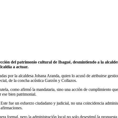
cción del patrimonio cultural de Ibagué, desmintiendo a la alcald
lcaldía a actuar.
adas por la alcaldesa Johana Aranda, quien lo acusó de atribuirse gestio
ecial, de la concha acústica Garzón y Collazos.
utela, como afirmó la mandataria, sino una acción de cumplimiento que o
 ese bien patrimonial.
Este fue un esfuerzo ciudadano y judicial, no una coincidencia administ
 afirmaciones.
ra formal, pero la administración local no solo desestimó la propuesta 