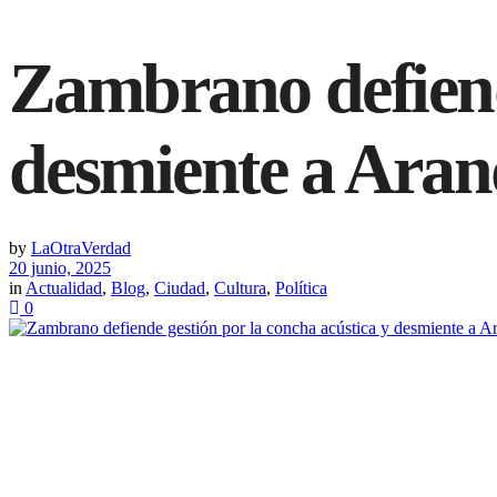
INICIO
ACTUALIDAD
Zambrano defiende
desmiente a Ara
by
LaOtraVerdad
20 junio, 2025
in
Actualidad
,
Blog
,
Ciudad
,
Cultura
,
Política
0