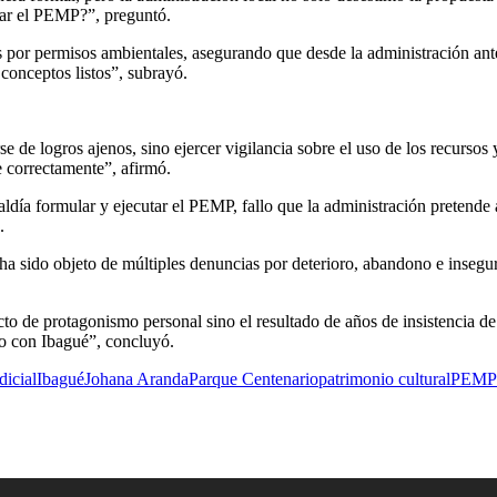
ular el PEMP?”, preguntó.
por permisos ambientales, asegurando que desde la administración ante
conceptos listos”, subrayó.
se de logros ajenos, sino ejercer vigilancia sobre el uso de los recurs
e correctamente”, afirmó.
aldía formular y ejecutar el PEMP, fallo que la administración pretende
.
, ha sido objeto de múltiples denuncias por deterioro, abandono e inseg
to de protagonismo personal sino el resultado de años de insistencia de 
o con Ibagué”, concluyó.
dicial
Ibagué
Johana Aranda
Parque Centenario
patrimonio cultural
PEMP