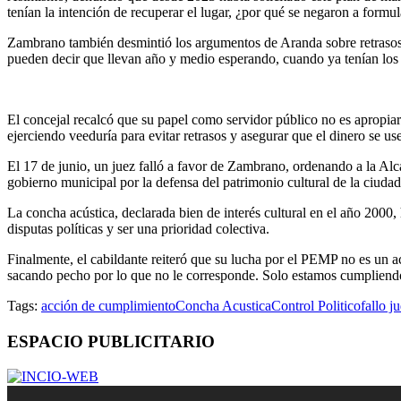
tenían la intención de recuperar el lugar, ¿por qué se negaron a form
Zambrano también desmintió los argumentos de Aranda sobre retrasos 
pueden decir que llevan año y medio esperando, cuando ya tenían los 
El concejal recalcó que su papel como servidor público no es apropiar
ejerciendo veeduría para evitar retrasos y asegurar que el dinero se us
El 17 de junio, un juez falló a favor de Zambrano, ordenando a la Alc
gobierno municipal por la defensa del patrimonio cultural de la ciudad
La concha acústica, declarada bien de interés cultural en el año 2000
disputas políticas y ser una prioridad colectiva.
Finalmente, el cabildante reiteró que su lucha por el PEMP no es un ac
sacando pecho por lo que no le corresponde. Solo estamos cumpliend
Tags:
acción de cumplimiento
Concha Acustica
Control Politico
fallo ju
ESPACIO PUBLICITARIO