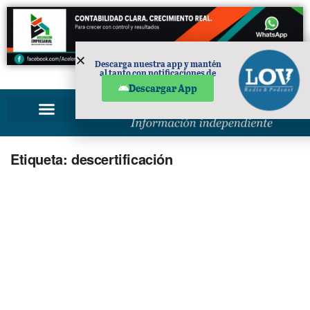
Descarga nuestra app y mantén
al tanto con notificaciones de
PUBLICIDAD
noticias en tu móvil.
Descargar App
Etiqueta:
descertificación