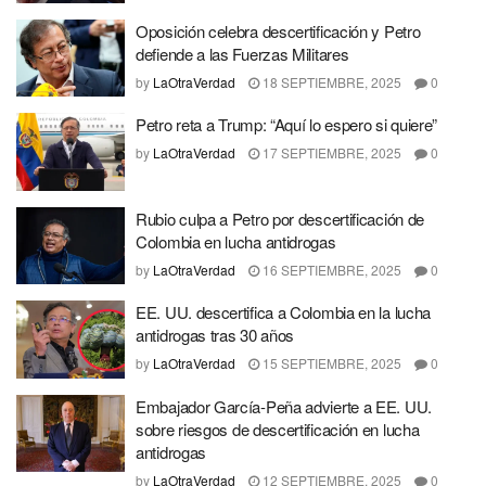
Oposición celebra descertificación y Petro
defiende a las Fuerzas Militares
by
LaOtraVerdad
18 SEPTIEMBRE, 2025
0
Petro reta a Trump: “Aquí lo espero si quiere”
by
LaOtraVerdad
17 SEPTIEMBRE, 2025
0
Rubio culpa a Petro por descertificación de
Colombia en lucha antidrogas
by
LaOtraVerdad
16 SEPTIEMBRE, 2025
0
EE. UU. descertifica a Colombia en la lucha
antidrogas tras 30 años
by
LaOtraVerdad
15 SEPTIEMBRE, 2025
0
Embajador García-Peña advierte a EE. UU.
sobre riesgos de descertificación en lucha
antidrogas
by
LaOtraVerdad
12 SEPTIEMBRE, 2025
0