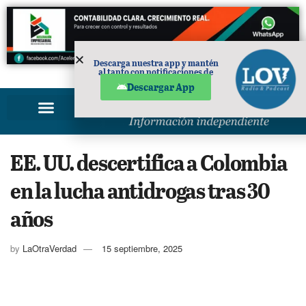
Descarga nuestra app y mantén
al tanto con notificaciones de
PUBLICIDAD
noticias en tu móvil.
Descargar App
EE. UU. descertifica a Colombia
en la lucha antidrogas tras 30
años
by
LaOtraVerdad
15 septiembre, 2025