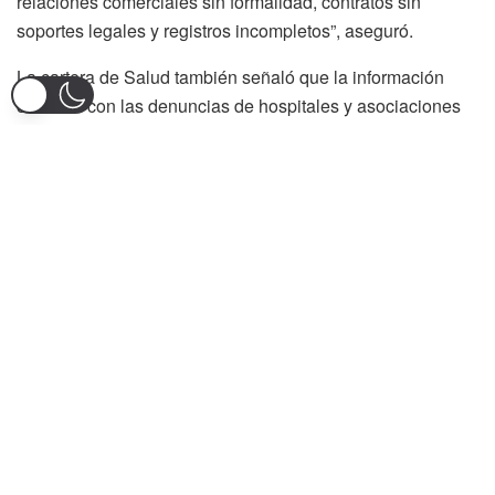
relaciones comerciales sin formalidad, contratos sin
soportes legales y registros incompletos”, aseguró.
La cartera de Salud también señaló que la información
coincide con las denuncias de hospitales y asociaciones
médicas, que han reclamado por los retrasos en pagos y la
acumulación de deudas. Para el Gobierno, este escenario
demuestra que el problema no es la falta de giros del
Estado, sino la forma en que algunas EPS han manejado
los recursos.
El déficit de la Nueva EPS, que atiende a más de 11
millones de usuarios, ha generado alarma entre los
trabajadores del sector y los pacientes. El riesgo de que la
entidad no pueda garantizar los servicios esenciales
obliga a acelerar medidas de vigilancia y control por parte
de los organismos competentes.
El ministro Jaramillo también insistió en que el modelo de