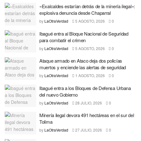
«Exalcaldes estarían detrás de la minería ilegal»:
explosiva denuncia desde Chaparral
by
LaOtraVerdad
5 AGOSTO, 2026
0
Ibagué entra al Bloque Nacional de Seguridad
para combatir el crimen
by
LaOtraVerdad
5 AGOSTO, 2026
0
Ataque armado en Ataco deja dos policías
muertos y enciende las alertas de seguridad
by
LaOtraVerdad
1 AGOSTO, 2026
0
Ibagué entra a los Bloques de Defensa Urbana
del nuevo Gobierno
by
LaOtraVerdad
28 JULIO, 2026
0
Minería ilegal devora 491 hectáreas en el sur del
Tolima
by
LaOtraVerdad
27 JULIO, 2026
0