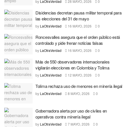
by
LaOtraVerdad
28 MAYO, 2026
0
Disidencias decretan pausa militar temporal para
las elecciones del 31 de mayo
by
LaOtraVerdad
16 MAYO, 2026
0
Roncesvalles asegura que el orden público está
controlado y pide frenar noticias falsas
by
LaOtraVerdad
16 MAYO, 2026
0
Más de 550 observadores internacionales
vigilarán elecciones en Colombia y Tolima
by
LaOtraVerdad
12 MAYO, 2026
0
Tolima rechaza uso de menores en minería ilegal
by
LaOtraVerdad
8 MAYO, 2026
0
Gobernadora alerta por uso de civiles en
operativos contra minería ilegal
by
LaOtraVerdad
7 MAYO, 2026
0