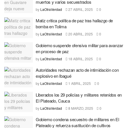
muertos y varios secuestrados
by
LaOtraVerdad
27 ABRIL, 2025
0
Matiz critica política de paz tras hallazgo de
bomba en Tolima
by
LaOtraVerdad
20 ABRIL, 2025
0
Gobierno suspende ofensiva militar para avanzar
en proceso de paz
by
LaOtraVerdad
18 ABRIL, 2025
0
Autoridades rechazan acto de intimidación con
explosivo en Ibagué
by
LaOtraVerdad
1 ABRIL, 2025
0
Liberados los 29 policías y militares retenidos en
El Plateado, Cauca
by
LaOtraVerdad
8 MARZO, 2025
0
Gobierno condena secuestro de militares en El
Plateado y refuerza sustitución de cultivos