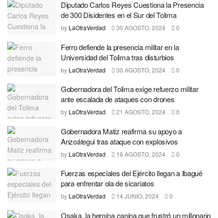
Diputado Carlos Reyes Cuestiona la Presencia
de 300 Disidentes en el Sur del Tolima
by
LaOtraVerdad
30 AGOSTO, 2024
0
Ferro defiende la presencia militar en la
Universidad del Tolima tras disturbios
by
LaOtraVerdad
30 AGOSTO, 2024
0
Gobernadora del Tolima exige refuerzo militar
ante escalada de ataques con drones
by
LaOtraVerdad
21 AGOSTO, 2024
0
Gobernadora Matiz reafirma su apoyo a
Anzoátegui tras ataque con explosivos
by
LaOtraVerdad
16 AGOSTO, 2024
0
Fuerzas especiales del Ejército llegan a Ibagué
para enfrentar ola de sicariatos
by
LaOtraVerdad
14 JUNIO, 2024
0
Osaka, la heroína canina que frustró un millonario