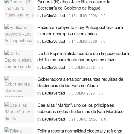
General (R) Jhon Jairo Rojas asume la
Secretaría de Gobierno de Ibagué
by
LaOtraVerdad
16 JULIO, 2026
0
Radicarán proyecto «Ley Anticapuchos» para
intervenir campus universitarios
by
LaOtraVerdad
14 JULIO, 2026
0
De La Espriella alista cumbre con la gobernadora
del Tolima para destrabar proyectos clave
by
LaOtraVerdad
6 JULIO, 2026
0
Gobernadora alerta por presuntas requisas de
disidencias de las Farc en Ataco
by
LaOtraVerdad
6 JULIO, 2026
0
Cae alias “Marlon”, uno de los principales
cabecillas de las disidencias de Iván Mordisco
by
LaOtraVerdad
21 JUNIO, 2026
0
Tolima reporta normalidad electoral y refuerza