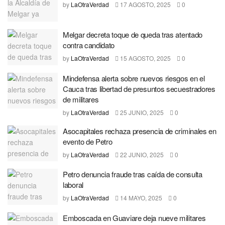
by
LaOtraVerdad
17 AGOSTO, 2025
0
Melgar decreta toque de queda tras atentado
contra candidato
by
LaOtraVerdad
15 AGOSTO, 2025
0
Mindefensa alerta sobre nuevos riesgos en el
Cauca tras libertad de presuntos secuestradores
de militares
by
LaOtraVerdad
25 JUNIO, 2025
0
Asocapitales rechaza presencia de criminales en
evento de Petro
by
LaOtraVerdad
22 JUNIO, 2025
0
Petro denuncia fraude tras caída de consulta
laboral
by
LaOtraVerdad
14 MAYO, 2025
0
Emboscada en Guaviare deja nueve militares