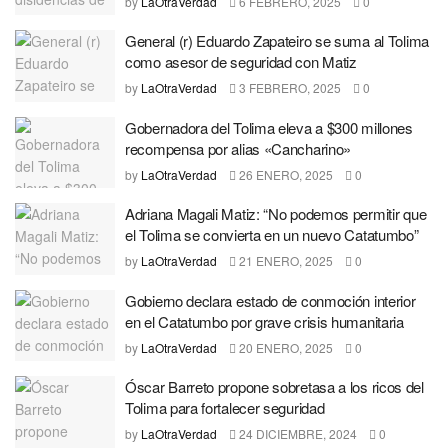
by
LaOtraVerdad
6 FEBRERO, 2025
0
General (r) Eduardo Zapateiro se suma al Tolima
como asesor de seguridad con Matiz
by
LaOtraVerdad
3 FEBRERO, 2025
0
Gobernadora del Tolima eleva a $300 millones
recompensa por alias «Cancharino»
by
LaOtraVerdad
26 ENERO, 2025
0
Adriana Magali Matiz: “No podemos permitir que
el Tolima se convierta en un nuevo Catatumbo”
by
LaOtraVerdad
21 ENERO, 2025
0
Gobierno declara estado de conmoción interior
en el Catatumbo por grave crisis humanitaria
by
LaOtraVerdad
20 ENERO, 2025
0
Óscar Barreto propone sobretasa a los ricos del
Tolima para fortalecer seguridad
by
LaOtraVerdad
24 DICIEMBRE, 2024
0