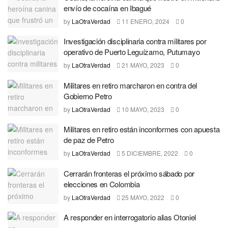
envío de cocaína en Ibagué
by
LaOtraVerdad
11 ENERO, 2024
0
Investigación disciplinaria contra militares por
operativo de Puerto Leguízamo, Putumayo
by
LaOtraVerdad
21 MAYO, 2023
0
Militares en retiro marcharon en contra del
Gobierno Petro
by
LaOtraVerdad
10 MAYO, 2023
0
Militares en retiro están inconformes con apuesta
de paz de Petro
by
LaOtraVerdad
5 DICIEMBRE, 2022
0
Cerrarán fronteras el próximo sábado por
elecciones en Colombia
by
LaOtraVerdad
25 MAYO, 2022
0
A responder en interrogatorio alias Otoniel