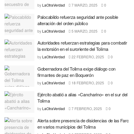
by
LaOtraVerdad
7 MARZO, 2025
0
Palocabildo refuerza seguridad ante posible
alteración del orden público
by
LaOtraVerdad
5 MARZO, 2025
0
Autoridades refuerzan estrategias para combatir
la extorsión en el suroriente del Tolima
by
LaOtraVerdad
22 FEBRERO, 2025
0
Gobernadora del Tolima exige diálogo con
firmantes de paz en Boquerón
by
LaOtraVerdad
18 FEBRERO, 2025
0
Ejército abatió a alias «Cancharino» en el sur del
Tolima
by
LaOtraVerdad
7 FEBRERO, 2025
0
Alerta sobre presencia de disidencias de las Farc
en varios municipios del Tolima