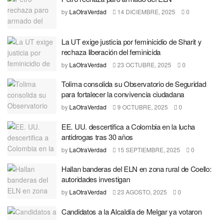
by
LaOtraVerdad
14 DICIEMBRE, 2025
0
La UT exige justicia por feminicidio de Sharit y
rechaza liberación del feminicida
by
LaOtraVerdad
23 OCTUBRE, 2025
0
Tolima consolida su Observatorio de Seguridad
para fortalecer la convivencia ciudadana
by
LaOtraVerdad
9 OCTUBRE, 2025
0
EE. UU. descertifica a Colombia en la lucha
antidrogas tras 30 años
by
LaOtraVerdad
15 SEPTIEMBRE, 2025
0
Hallan banderas del ELN en zona rural de Coello:
autoridades investigan
by
LaOtraVerdad
23 AGOSTO, 2025
0
Candidatos a la Alcaldía de Melgar ya votaron