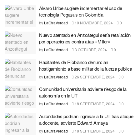
Álvaro Uribe sugiere incrementar el uso de
tecnología Pegasus en Colombia
by
LaOtraVerdad
10 NOVIEMBRE, 2024
0
Nuevo atentado en Anzoátegui sería retaliación
por operaciones contra alias «Miller»
by
LaOtraVerdad
3 OCTUBRE, 2024
0
Habitantes de Ríoblanco denuncian
hostigamiento a base militar de la fuerza pública
by
LaOtraVerdad
26 SEPTIEMBRE, 2024
0
Comunidad universitaria advierte riesgo de la
autonomía en la UT
by
LaOtraVerdad
18 SEPTIEMBRE, 2024
0
Autoridades podrían ingresar a la UT tras ataque
a docente, advierte Edward Amaya
by
LaOtraVerdad
18 SEPTIEMBRE, 2024
0