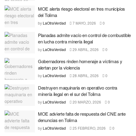
MOE alerta riesgo electoral en tres municipios
del Tolima
by
LaOtraVerdad
7 MAYO, 2026
0
Planadas admite vacío en control de combustible
en lucha contra minería ilegal
by
LaOtraVerdad
29 ABRIL, 2026
0
Gobernadores rinden homenaje a víctimas y
alertan por la violencia
by
LaOtraVerdad
28 ABRIL, 2026
0
Destruyen maquinaria en operativo contra
minería ilegal en el sur del Tolima
by
LaOtraVerdad
20 MARZO, 2026
0
MOE advierte falta de respuesta del CNE ante
denuncias en Tolima
by
LaOtraVerdad
25 FEBRERO, 2026
0