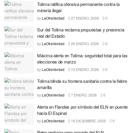
Tolima ratifica ofensiva permanente contra la
minería ilegal
by
LaOtraVerdad
27 ENERO, 2026
0
Sur del Tolima reclama propuestas y presencia
real del Estado
by
LaOtraVerdad
26 ENERO, 2026
0
Máxima alerta en Tolima: seguridad total para las
elecciones de marzo
by
LaOtraVerdad
13 ENERO, 2026
0
Tolima blinda su frontera sanitaria contra la fiebre
amarilla
by
LaOtraVerdad
7 ENERO, 2026
0
Alerta en Flandes por símbolo del ELN en puente
hacia El Espinal
by
LaOtraVerdad
16 DICIEMBRE, 2025
0
Petro rechaza paro armado del ELN