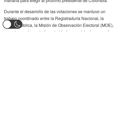
mañana para elegir al próximo presidente de Colombia.
Durante el desarrollo de las votaciones se mantuvo un
trabajo coordinado entre la Registraduría Nacional, la
Fuerza Pública, la Misión de Observación Electoral (MOE),
organismos de control y autoridades municipales, con el
objetivo de garantizar transparencia, seguridad y orden en
cada uno de los puestos de sufragio.
Las situaciones registradas durante la jornada fueron
calificadas como hechos aislados y propios de este tipo de
procesos democráticos. Según las autoridades, cada una
de las novedades fue atendida oportunamente evitando
afectaciones significativas al desarrollo de las elecciones.
El director de Participación Ciudadana de Ibagué, Jorge
Iván Sabogal, destacó el comportamiento de los
ciudadanos y aseguró que la jornada electoral dejó un
balance positivo para la democracia local, gracias al