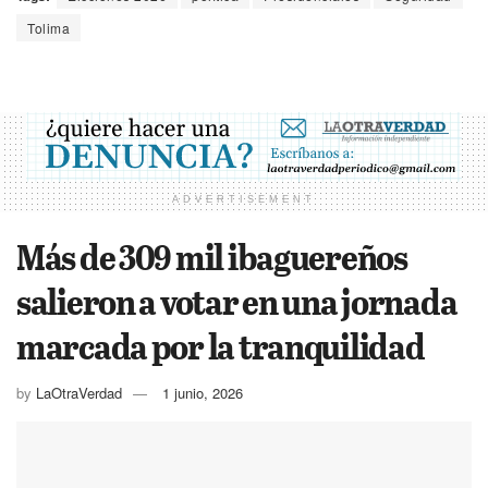
Tolima
ADVERTISEMENT
Más de 309 mil ibaguereños
salieron a votar en una jornada
marcada por la tranquilidad
by
LaOtraVerdad
1 junio, 2026