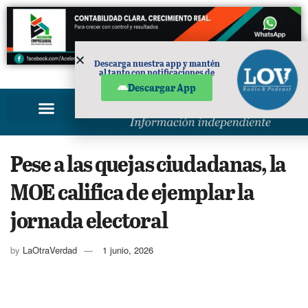
Descarga nuestra app y mantén
al tanto con notificaciones de
PUBLICIDAD
noticias en tu móvil.
Descargar App
Pese a las quejas ciudadanas, la
MOE califica de ejemplar la
jornada electoral
by
LaOtraVerdad
1 junio, 2026