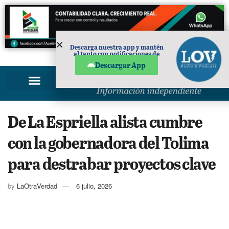
Descarga nuestra app y mantén
al tanto con notificaciones de
PUBLICIDAD
noticias en tu móvil.
Descargar App
De La Espriella alista cumbre
con la gobernadora del Tolima
para destrabar proyectos clave
by
LaOtraVerdad
6 julio, 2026