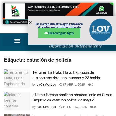
Descarga nuestra app y mantén
al tanto con notificaciones de
PUBLICIDAD
noticias en tu móvil.
Descargar App
Etiqueta:
estación de policía
Terror en La Plata, Huila: Explosión de
motobomba deja tres muertos y 23 heridos
by
LaOtraVerdad
17 ABRIL, 2025
0
Informe forense confirma ahorcamiento de Stiven
Baquero en estación policial de Ibagué
by
LaOtraVerdad
10 ENERO, 2025
0