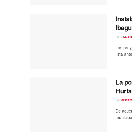
Insta
Ibagu
BY
LAOTR
Las proy
lista ant
La po
Hurta
BY
REDAC
De acuer
municipa