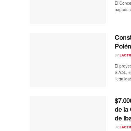
El Conce
pagado u
Cons
Polém
BY
LAOTR
El proye
S.A.S., 
ilegalidad
$7.00
de la
de Ib
BY
LAOTR