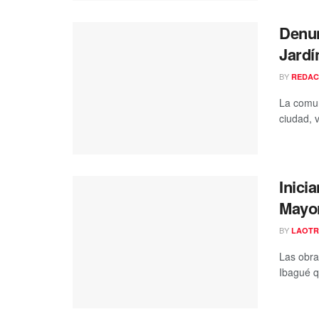
Denun
Jardí
BY
REDAC
La comun
ciudad, 
Inici
Mayor
BY
LAOTR
Las obra
Ibagué q