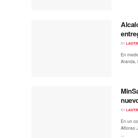
Alcal
entre
BY
LAOTR
En medio
Aranda, 
MinSa
nuevo
BY
LAOTR
En un co
Alfonso 
...