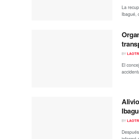
La recup
Ibagué, 
Organ
trans
BY
LAOTR
El conce
accident
Alivi
Ibagu
BY
LAOTR
Después 
informó q