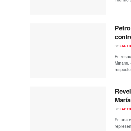
Petro
contr
BY
LAOTR
En respu
Minami, 
respecto 
Revel
María
BY
LAOTR
En una e
represen