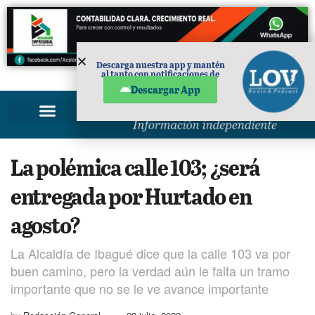
Descarga nuestra app y mantén
al tanto con notificaciones de
PUBLICIDAD
noticias en tu móvil.
Descargar App
La polémica calle 103; ¿será
entregada por Hurtado en
agosto?
La Alcaldía de Ibagué dice que la calle 103 va por
buen camino, pero la verdad aún le falta un tramo
importante que no se le ve avance importante