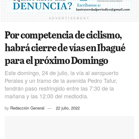
ADVERTISEMENT
Por competencia de ciclismo,
habrá cierre de vías en Ibagué
para el próximo Domingo
Este domingo, 24 de julio, la vía al aeropuerto
Perales y un tramo de la avenida Pedro Tafur,
tendrán paso restringido entre las 7:30 de la
mañana y las 12:00 del mediodía.
by
Redacción General
22 julio, 2022