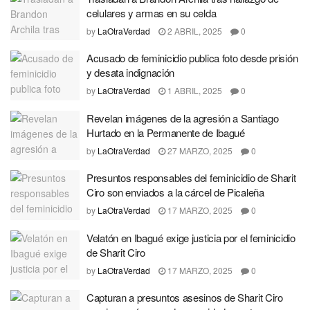
celulares y armas en su celda
by
LaOtraVerdad
2 ABRIL, 2025
0
Acusado de feminicidio publica foto desde prisión
y desata indignación
by
LaOtraVerdad
1 ABRIL, 2025
0
Revelan imágenes de la agresión a Santiago
Hurtado en la Permanente de Ibagué
by
LaOtraVerdad
27 MARZO, 2025
0
Presuntos responsables del feminicidio de Sharit
Ciro son enviados a la cárcel de Picaleña
by
LaOtraVerdad
17 MARZO, 2025
0
Velatón en Ibagué exige justicia por el feminicidio
de Sharit Ciro
by
LaOtraVerdad
17 MARZO, 2025
0
Capturan a presuntos asesinos de Sharit Ciro