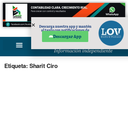
Descarga nuestra app y mantén
al tanto con notificaciones de
PUBLICIDAD
noticias en tu móvil.
Descargar App
Etiqueta:
Sharit Ciro