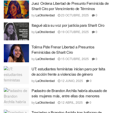
Juez Ordena Libertad de Presunto Feminicida de
Sharit Ciro por Vencimiento de Términos
by
LaOtraVerdad
23 OCTUBRE, 2025
0
Ibagué alza su voz por justicia para Sharit Ciro
by
LaOtraVerdad
19 OCTUBRE, 2025
0
Tolima Pide Frenar Libertad a Presuntos
Feminicidas de Sharit Ciro
by
LaOtraVerdad
15 OCTUBRE, 2025
0
UT: estudiantes feministas inician paro por falta
de acción frente a violencias de género
by
LaOtraVerdad
12 JUNIO, 2025
0
Padastro de Brandon Archila habría abusado de
seis mujeres más, entre ellas dos menores
by
LaOtraVerdad
12 ABRIL, 2025
0
Trasladan a Brandon Archila tras hallazgo de