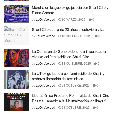
Marcha en Ibagué exige justicia por Sharit Ciro y
Diana Carrero
by
LaOtraVerdad
10 MARZO, 2026
0
Sharit Ciro cumpliría 20 años si estuviera viva
by
LaOtraVerdad
18 DICIEMBRE, 2025
0
La Comisión de Género denuncia impunidad en
el caso del feminicidio de Sharit Ciro
by
LaOtraVerdad
8 NOVIEMBRE, 2025
0
La UT exige justicia por feminicidio de Sharit y
rechaza liberación del feminicida
by
LaOtraVerdad
23 OCTUBRE, 2025
0
Liberación de Presunto Feminicida de Sharit Ciro
Desata Llamado a la ‘Neutralización’ en Ibagué
by
LaOtraVerdad
23 OCTUBRE, 2025
0