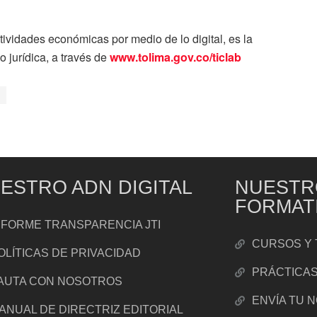
ividades económicas por medio de lo digital, es la
 jurídica, a través de
www.tolima.gov.co/ticlab
ESTRO ADN DIGITAL
NUESTR
FORMAT
NFORME TRANSPARENCIA JTI
CURSOS Y 
OLÍTICAS DE PRIVACIDAD
PRÁCTICA
AUTA CON NOSOTROS
ENVÍA TU 
ANUAL DE DIRECTRIZ EDITORIAL