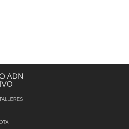
O ADN
IVO
TALLERES
S
NOTA