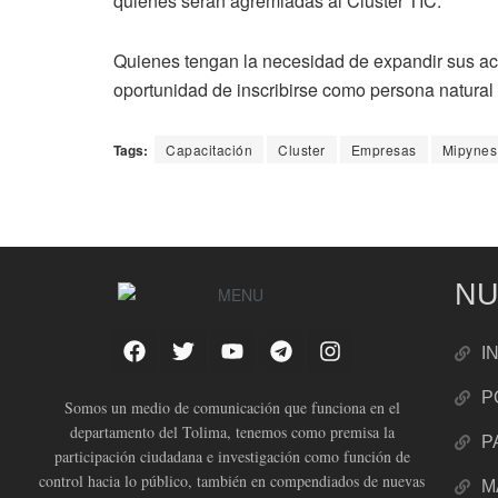
quienes serán agremiadas al Clúster TIC.
Quienes tengan la necesidad de expandir sus act
oportunidad de inscribirse como persona natural o
Tags:
Capacitación
Cluster
Empresas
Mipynes
NU
I
P
Somos un medio de comunicación que funciona en el
departamento del Tolima, tenemos como premisa la
P
participación ciudadana e investigación como función de
control hacia lo público, también en compendiados de nuevas
M