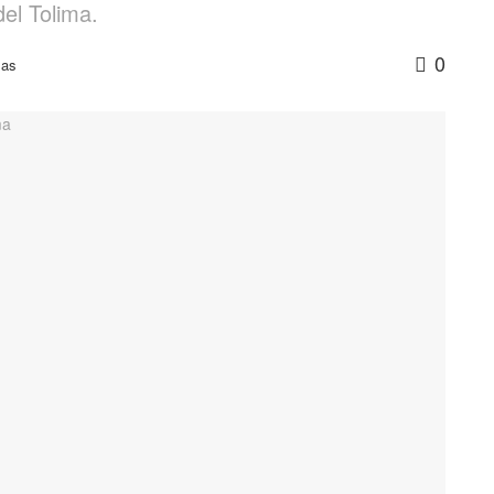
el Tolima.
0
sas