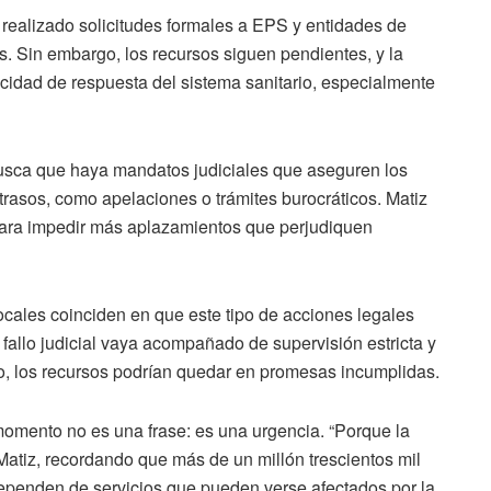
 realizado solicitudes formales a EPS y entidades de
 Sin embargo, los recursos siguen pendientes, y la
idad de respuesta del sistema sanitario, especialmente
 busca que haya mandatos judiciales que aseguren los
etrasos, como apelaciones o trámites burocráticos. Matiz
 para impedir más aplazamientos que perjudiquen
ocales coinciden en que este tipo de acciones legales
 fallo judicial vaya acompañado de supervisión estricta y
o, los recursos podrían quedar en promesas incumplidas.
momento no es una frase: es una urgencia. “Porque la
Matiz, recordando que más de un millón trescientos mil
 dependen de servicios que pueden verse afectados por la