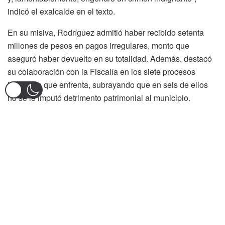
indicó el exalcalde en el texto.
En su misiva, Rodríguez admitió haber recibido setenta
millones de pesos en pagos irregulares, monto que
aseguró haber devuelto en su totalidad. Además, destacó
su colaboración con la Fiscalía en los siete procesos
judiciales que enfrenta, subrayando que en seis de ellos
no se le imputó detrimento patrimonial al municipio.
“La única suma que se me reprocha corresponde a una
entrega atribuida por Arciniegas Lagos; la acepto y
reintegro para cerrar este capítulo de incertidumbre y
miedo”, añadió el exmandatario, quien dijo asumir con
entereza la pena de privación de libertad impuesta.
Rodríguez rechazó categóricamente haber liderado o
participado en una estructura de corrupción, calificando
como infundadas las acusaciones de enriquecimiento