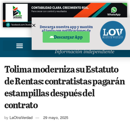
Descarga nuestra app y mantén
al tanto con notificaciones de
PUBLICIDAD
noticias en tu móvil.
Descargar App
Tolima moderniza su Estatuto
de Rentas: contratistas pagarán
estampillas después del
contrato
by
LaOtraVerdad
29 mayo, 2025