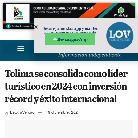
Descarga nuestra app y mantén
al tanto con notificaciones de
PUBLICIDAD
noticias en tu móvil.
Descargar App
Tolima se consolida como líder
turístico en 2024 con inversión
récord y éxito internacional
by
LaOtraVerdad
19 diciembre, 2024