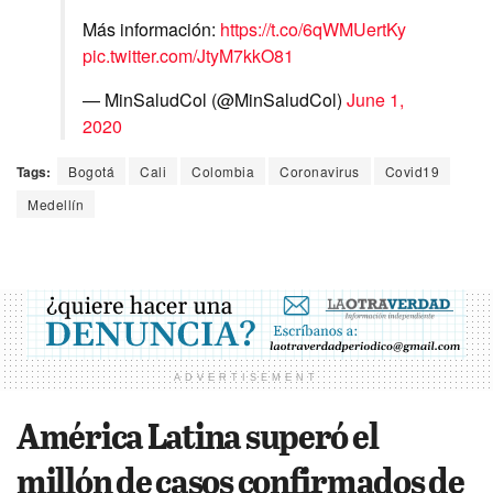
Más información:
https://t.co/6qWMUertKy
pic.twitter.com/JtyM7kkO81
— MinSaludCol (@MinSaludCol)
June 1,
2020
Tags:
Bogotá
Cali
Colombia
Coronavirus
Covid19
Medellín
ADVERTISEMENT
América Latina superó el
millón de casos confirmados de