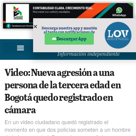
Descarga nuestra app y mantén
al tanto con notificaciones de
PUBLICIDAD
noticias en tu móvil.
Descargar App
Video: Nueva agresión a una
persona de la tercera edad en
Bogotá quedo registrado en
cámara
En un video ciudadano quedó registrado el
momento en que dos policías someten a un hombre