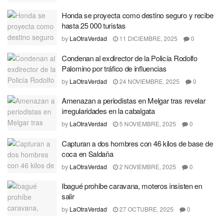
Honda se proyecta como destino seguro y recibe
hasta 25 000 turistas
by
LaOtraVerdad
11 DICIEMBRE, 2025
0
Condenan al exdirector de la Policía Rodolfo
Palomino por tráfico de influencias
by
LaOtraVerdad
24 NOVIEMBRE, 2025
0
Amenazan a periodistas en Melgar tras revelar
irregularidades en la cabalgata
by
LaOtraVerdad
5 NOVIEMBRE, 2025
0
Capturan a dos hombres con 46 kilos de base de
coca en Saldaña
by
LaOtraVerdad
2 NOVIEMBRE, 2025
0
Ibagué prohíbe caravana, moteros insisten en
salir
by
LaOtraVerdad
27 OCTUBRE, 2025
0