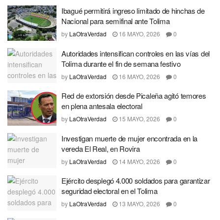
Ibagué permitirá ingreso limitado de hinchas de
Nacional para semifinal ante Tolima
by
LaOtraVerdad
16 MAYO, 2026
0
Autoridades intensifican controles en las vías del
Tolima durante el fin de semana festivo
by
LaOtraVerdad
16 MAYO, 2026
0
Red de extorsión desde Picaleña agitó temores
en plena antesala electoral
by
LaOtraVerdad
15 MAYO, 2026
0
Investigan muerte de mujer encontrada en la
vereda El Real, en Rovira
by
LaOtraVerdad
14 MAYO, 2026
0
Ejército desplegó 4.000 soldados para garantizar
seguridad electoral en el Tolima
by
LaOtraVerdad
13 MAYO, 2026
0