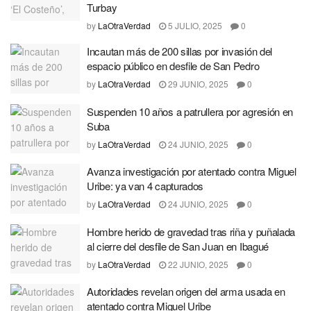
Turbay
by
LaOtraVerdad
5 JULIO, 2025
0
Incautan más de 200 sillas por invasión del
espacio público en desfile de San Pedro
by
LaOtraVerdad
29 JUNIO, 2025
0
Suspenden 10 años a patrullera por agresión en
Suba
by
LaOtraVerdad
24 JUNIO, 2025
0
Avanza investigación por atentado contra Miguel
Uribe: ya van 4 capturados
by
LaOtraVerdad
24 JUNIO, 2025
0
Hombre herido de gravedad tras riña y puñalada
al cierre del desfile de San Juan en Ibagué
by
LaOtraVerdad
22 JUNIO, 2025
0
Autoridades revelan origen del arma usada en
atentado contra Miguel Uribe