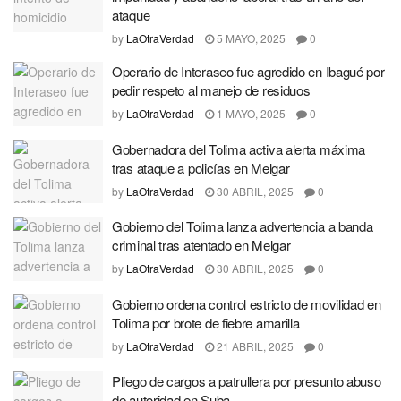
ataque
by
LaOtraVerdad
5 MAYO, 2025
0
Operario de Interaseo fue agredido en Ibagué por
pedir respeto al manejo de residuos
by
LaOtraVerdad
1 MAYO, 2025
0
Gobernadora del Tolima activa alerta máxima
tras ataque a policías en Melgar
by
LaOtraVerdad
30 ABRIL, 2025
0
Gobierno del Tolima lanza advertencia a banda
criminal tras atentado en Melgar
by
LaOtraVerdad
30 ABRIL, 2025
0
Gobierno ordena control estricto de movilidad en
Tolima por brote de fiebre amarilla
by
LaOtraVerdad
21 ABRIL, 2025
0
Pliego de cargos a patrullera por presunto abuso
de autoridad en Suba