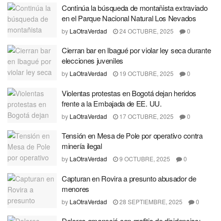
Continúa la búsqueda de montañista extraviado
en el Parque Nacional Natural Los Nevados
by
LaOtraVerdad
24 OCTUBRE, 2025
0
Cierran bar en Ibagué por violar ley seca durante
elecciones juveniles
by
LaOtraVerdad
19 OCTUBRE, 2025
0
Violentas protestas en Bogotá dejan heridos
frente a la Embajada de EE. UU.
by
LaOtraVerdad
17 OCTUBRE, 2025
0
Tensión en Mesa de Pole por operativo contra
minería ilegal
by
LaOtraVerdad
9 OCTUBRE, 2025
0
Capturan en Rovira a presunto abusador de
menores
by
LaOtraVerdad
28 SEPTIEMBRE, 2025
0
Dolores amaneció con grafitis de disidencias: