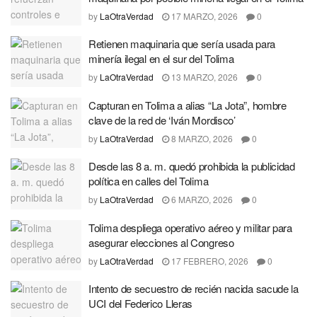
by
LaOtraVerdad
17 MARZO, 2026
0
Retienen maquinaria que sería usada para
minería ilegal en el sur del Tolima
by
LaOtraVerdad
13 MARZO, 2026
0
Capturan en Tolima a alias “La Jota”, hombre
clave de la red de ‘Iván Mordisco’
by
LaOtraVerdad
8 MARZO, 2026
0
Desde las 8 a. m. quedó prohibida la publicidad
política en calles del Tolima
by
LaOtraVerdad
6 MARZO, 2026
0
Tolima despliega operativo aéreo y militar para
asegurar elecciones al Congreso
by
LaOtraVerdad
17 FEBRERO, 2026
0
Intento de secuestro de recién nacida sacude la
UCI del Federico Lleras