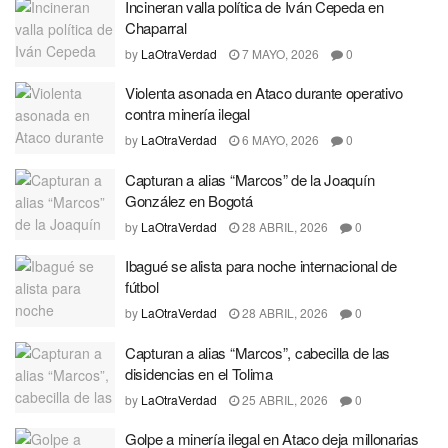
Incineran valla política de Iván Cepeda en
Chaparral
by
LaOtraVerdad
7 MAYO, 2026
0
Violenta asonada en Ataco durante operativo
contra minería ilegal
by
LaOtraVerdad
6 MAYO, 2026
0
Capturan a alias “Marcos” de la Joaquín
González en Bogotá
by
LaOtraVerdad
28 ABRIL, 2026
0
Ibagué se alista para noche internacional de
fútbol
by
LaOtraVerdad
28 ABRIL, 2026
0
Capturan a alias “Marcos”, cabecilla de las
disidencias en el Tolima
by
LaOtraVerdad
25 ABRIL, 2026
0
Golpe a minería ilegal en Ataco deja millonarias