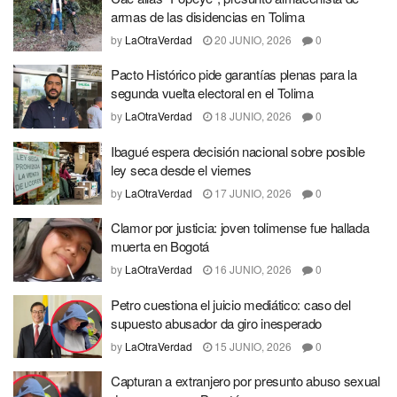
armas de las disidencias en Tolima
by
LaOtraVerdad
20 JUNIO, 2026
0
Pacto Histórico pide garantías plenas para la
segunda vuelta electoral en el Tolima
by
LaOtraVerdad
18 JUNIO, 2026
0
Ibagué espera decisión nacional sobre posible
ley seca desde el viernes
by
LaOtraVerdad
17 JUNIO, 2026
0
Clamor por justicia: joven tolimense fue hallada
muerta en Bogotá
by
LaOtraVerdad
16 JUNIO, 2026
0
Petro cuestiona el juicio mediático: caso del
supuesto abusador da giro inesperado
by
LaOtraVerdad
15 JUNIO, 2026
0
Capturan a extranjero por presunto abuso sexual