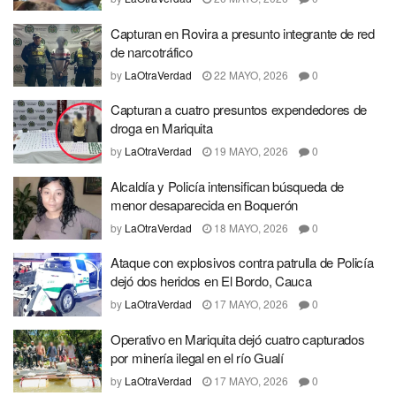
Capturan en Rovira a presunto integrante de red
de narcotráfico
by
LaOtraVerdad
22 MAYO, 2026
0
Capturan a cuatro presuntos expendedores de
droga en Mariquita
by
LaOtraVerdad
19 MAYO, 2026
0
Alcaldía y Policía intensifican búsqueda de
menor desaparecida en Boquerón
by
LaOtraVerdad
18 MAYO, 2026
0
Ataque con explosivos contra patrulla de Policía
dejó dos heridos en El Bordo, Cauca
by
LaOtraVerdad
17 MAYO, 2026
0
Operativo en Mariquita dejó cuatro capturados
por minería ilegal en el río Gualí
by
LaOtraVerdad
17 MAYO, 2026
0