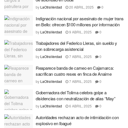
by
LaOtraVerdad
20 ABRIL, 2025
0
Indignación nacional por asesinato de mujer trans
en Bello: ofrecen $100 millones por información
by
LaOtraVerdad
9 ABRIL, 2025
0
Trabajadores del Federico Lleras, sin sueldo y
con sobrecarga asistencial
by
LaOtraVerdad
7 ABRIL, 2025
0
Reaparece banda de carneo en Cajamarca:
sacrifican cuatro reses en finca de Anaime
by
LaOtraVerdad
7 ABRIL, 2025
0
Gobernadora del Tolima celebra golpe a
disidencias con neutralización de alias “May”
by
LaOtraVerdad
6 ABRIL, 2025
0
Autoridades rechazan acto de intimidación con
explosivo en Ibagué