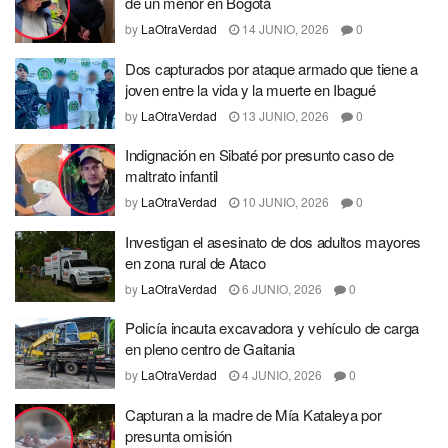
de un menor en Bogotá
by
LaOtraVerdad
14 JUNIO, 2026
0
Dos capturados por ataque armado que tiene a
joven entre la vida y la muerte en Ibagué
by
LaOtraVerdad
13 JUNIO, 2026
0
Indignación en Sibaté por presunto caso de
maltrato infantil
by
LaOtraVerdad
10 JUNIO, 2026
0
Investigan el asesinato de dos adultos mayores
en zona rural de Ataco
by
LaOtraVerdad
6 JUNIO, 2026
0
Policía incauta excavadora y vehículo de carga
en pleno centro de Gaitania
by
LaOtraVerdad
4 JUNIO, 2026
0
Capturan a la madre de Mía Kataleya por
presunta omisión