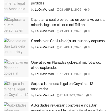
pérdidas
by
LaOtraVerdad
21 ABRIL, 2026
0
Capturan a cuatro personas en operativo contra
minería ilegal en el norte del Tolima
by
LaOtraVerdad
21 ABRIL, 2026
0
Sicariato en San Luis deja un muerto y capturas
by
LaOtraVerdad
20 ABRIL, 2026
0
Operativo en Planadas golpea al microtráfico:
cinco capturados
by
LaOtraVerdad
16 ABRIL, 2026
0
Golpe a la minería ilegal en Coyaima: 12
capturados
by
LaOtraVerdad
20 MARZO, 2026
0
Autoridades refuerzan controles e incautan
maquinaria por posible minería ilegal en el Tolima