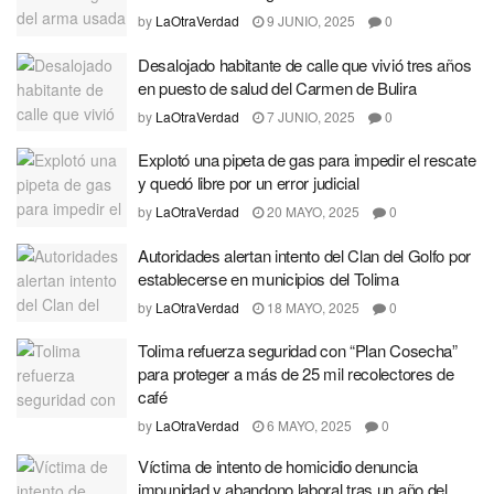
by
LaOtraVerdad
9 JUNIO, 2025
0
Desalojado habitante de calle que vivió tres años
en puesto de salud del Carmen de Bulira
by
LaOtraVerdad
7 JUNIO, 2025
0
Explotó una pipeta de gas para impedir el rescate
y quedó libre por un error judicial
by
LaOtraVerdad
20 MAYO, 2025
0
Autoridades alertan intento del Clan del Golfo por
establecerse en municipios del Tolima
by
LaOtraVerdad
18 MAYO, 2025
0
Tolima refuerza seguridad con “Plan Cosecha”
para proteger a más de 25 mil recolectores de
café
by
LaOtraVerdad
6 MAYO, 2025
0
Víctima de intento de homicidio denuncia
impunidad y abandono laboral tras un año del