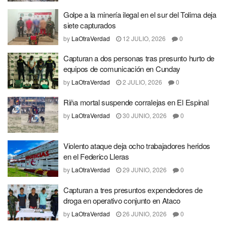
Golpe a la minería ilegal en el sur del Tolima deja
siete capturados
by
LaOtraVerdad
12 JULIO, 2026
0
Capturan a dos personas tras presunto hurto de
equipos de comunicación en Cunday
by
LaOtraVerdad
2 JULIO, 2026
0
Riña mortal suspende corralejas en El Espinal
by
LaOtraVerdad
30 JUNIO, 2026
0
Violento ataque deja ocho trabajadores heridos
en el Federico Lleras
by
LaOtraVerdad
29 JUNIO, 2026
0
Capturan a tres presuntos expendedores de
droga en operativo conjunto en Ataco
by
LaOtraVerdad
26 JUNIO, 2026
0