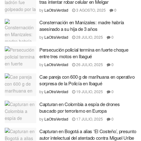
tras intentar robar celular en Melgar
by
LaOtraVerdad
3 AGOSTO, 2025
0
Consternación en Manizales: madre habría
asesinado a su hija de 3 años
by
LaOtraVerdad
28 JULIO, 2025
0
Persecución policial termina en fuerte choque
entre tres motos en Ibagué
by
LaOtraVerdad
26 JULIO, 2025
0
Cae pareja con 600 g de marihuana en operativo
sorpresa de la Policía en Ibagué
by
LaOtraVerdad
19 JULIO, 2025
0
Capturan en Colombia a espía de drones
buscado por terrorismo en Europa
by
LaOtraVerdad
17 JULIO, 2025
0
Capturan en Bogotá a alias ‘El Costeño’, presunto
autor intelectual del atentado contra Miguel Uribe