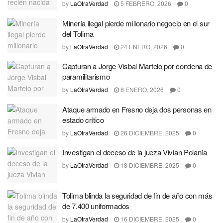
by
LaOtraVerdad
5 FEBRERO, 2026
0
Minería ilegal pierde millonario negocio en el sur
del Tolima
by
LaOtraVerdad
24 ENERO, 2026
0
Capturan a Jorge Visbal Martelo por condena de
paramilitarismo
by
LaOtraVerdad
8 ENERO, 2026
0
Ataque armado en Fresno deja dos personas en
estado crítico
by
LaOtraVerdad
26 DICIEMBRE, 2025
0
Investigan el deceso de la jueza Vivian Polanía
by
LaOtraVerdad
18 DICIEMBRE, 2025
0
Tolima blinda la seguridad de fin de año con más
de 7.400 uniformados
by
LaOtraVerdad
16 DICIEMBRE, 2025
0