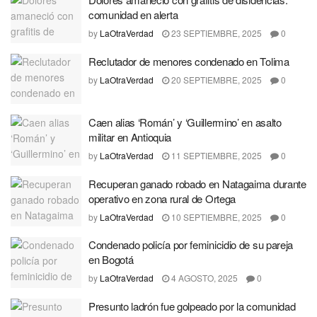
comunidad en alerta
by
LaOtraVerdad
23 SEPTIEMBRE, 2025
0
Reclutador de menores condenado en Tolima
by
LaOtraVerdad
20 SEPTIEMBRE, 2025
0
Caen alias ‘Román’ y ‘Guillermino’ en asalto
militar en Antioquia
by
LaOtraVerdad
11 SEPTIEMBRE, 2025
0
Recuperan ganado robado en Natagaima durante
operativo en zona rural de Ortega
by
LaOtraVerdad
10 SEPTIEMBRE, 2025
0
Condenado policía por feminicidio de su pareja
en Bogotá
by
LaOtraVerdad
4 AGOSTO, 2025
0
Presunto ladrón fue golpeado por la comunidad