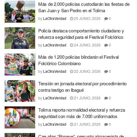
Más de 2.000 policías custodiarán las fiestas de
San Juan y San Pedro en el Tolima
by
LaOtraVerdad
25 JUNIO, 2026
0
Policía destaca comportamiento ciudadano y
refuerza seguridad para el Festival Folclórico
by
LaOtraVerdad
24 JUNIO, 2026
0
Más de 1.200 policías blindarán el Festival
Folclórico Colombiano
by
LaOtraVerdad
22 JUNIO, 2026
0
Tensión en jornada electoral por procedimiento
contra testigo en Ibagué
by
LaOtraVerdad
21 JUNIO, 2026
0
Tolima reporta normalidad electoral y refuerza
seguridad con más de 7.000 uniformados
by
LaOtraVerdad
21 JUNIO, 2026
0
Cae alias “Popeye”, presunto almacenista de