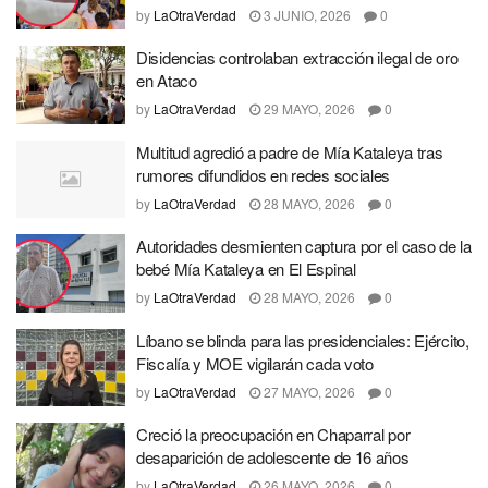
by
LaOtraVerdad
3 JUNIO, 2026
0
Disidencias controlaban extracción ilegal de oro
en Ataco
by
LaOtraVerdad
29 MAYO, 2026
0
Multitud agredió a padre de Mía Kataleya tras
rumores difundidos en redes sociales
by
LaOtraVerdad
28 MAYO, 2026
0
Autoridades desmienten captura por el caso de la
bebé Mía Kataleya en El Espinal
by
LaOtraVerdad
28 MAYO, 2026
0
Líbano se blinda para las presidenciales: Ejército,
Fiscalía y MOE vigilarán cada voto
by
LaOtraVerdad
27 MAYO, 2026
0
Creció la preocupación en Chaparral por
desaparición de adolescente de 16 años
by
LaOtraVerdad
26 MAYO, 2026
0