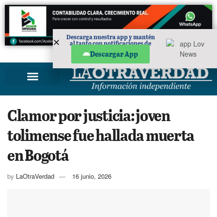
Descarga nuestra app y mantén
al tanto con notificaciones de
noticias en tu móvil.
PUBLICIDAD
Descargar App
Clamor por justicia: joven
tolimense fue hallada muerta
en Bogotá
by
LaOtraVerdad
16 junio, 2026