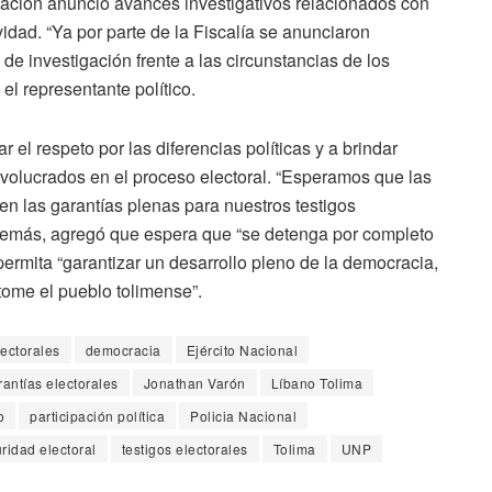
Nación anunció avances investigativos relacionados con
idad. “Ya por parte de la Fiscalía se anunciaron
e investigación frente a las circunstancias de los
l representante político.
 el respeto por las diferencias políticas y a brindar
volucrados en el proceso electoral. “Esperamos que las
den las garantías plenas para nuestros testigos
Además, agregó que espera que “se detenga por completo
 permita “garantizar un desarrollo pleno de la democracia,
 tome el pueblo tolimense”.
ectorales
democracia
Ejército Nacional
rantías electorales
​Jonathan Varón
Líbano Tolima
o
participación política
Policia Nacional
ridad electoral
testigos electorales
Tolima
UNP