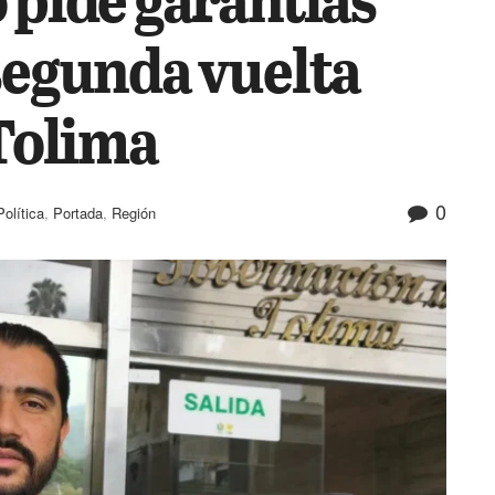
 segunda vuelta
 Tolima
0
Política
,
Portada
,
Región