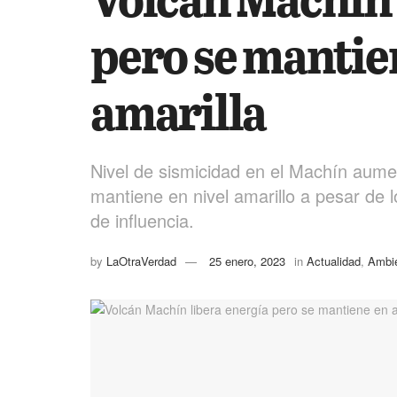
pero se mantie
amarilla
Nivel de sismicidad en el Machín aume
mantiene en nivel amarillo a pesar de l
de influencia.
by
LaOtraVerdad
25 enero, 2023
in
Actualidad
,
Ambi