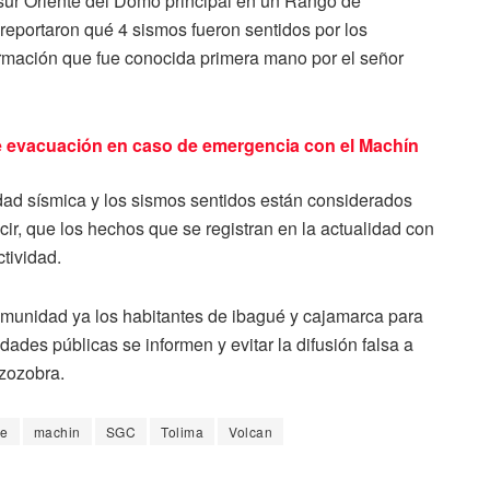
 sur Oriente del Domo principal en un Rango de
reportaron qué 4 sismos fueron sentidos por los
formación que fue conocida primera mano por el señor
de evacuación en caso de emergencia con el Machín
idad sísmica y los sismos sentidos están considerados
decir, que los hechos que se registran en la actualidad con
tividad.
comunidad ya los habitantes de ibagué y cajamarca para
idades públicas se informen y evitar la difusión falsa a
 zozobra.
me
machin
SGC
Tolima
Volcan