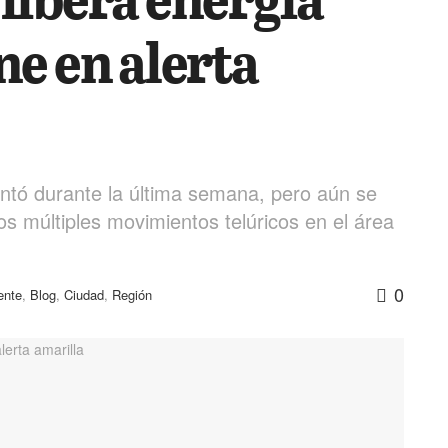
ne en alerta
ntó durante la última semana, pero aún se
os múltiples movimientos telúricos en el área
0
ente
,
Blog
,
Ciudad
,
Región