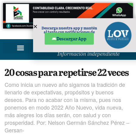
Descarga nuestra app y mantén
al tanto con notificaciones de
PUBLICIDAD
noticias en tu móvil.
Descargar App
20 cosas para repetirse 22 veces
Como inicia un nuevo año sigamos la tradición de
llenarlo de expectativas, propósitos y buenos
deseos. Para no acabar con la misma, pues nos
ponemos en modo 2022 Año Nuevo, vida nueva,
más alegres los días serán, con salud y con
prosperidad. Por: Nelson Germán Sánchez Pérez –
Gersan-