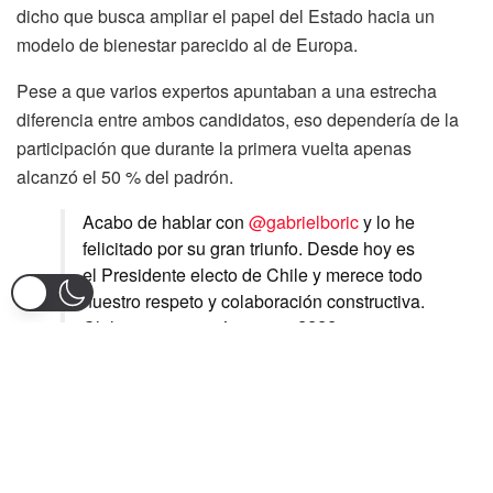
dicho que busca ampliar el papel del Estado hacia un
modelo de bienestar parecido al de Europa.
Pese a que varios expertos apuntaban a una estrecha
diferencia entre ambos candidatos, eso dependería de la
participación que durante la primera vuelta apenas
alcanzó el 50 % del padrón.
Acabo de hablar con
@gabrielboric
y lo he
felicitado por su gran triunfo. Desde hoy es
el Presidente electo de Chile y merece todo
nuestro respeto y colaboración constructiva.
Chile siempre está primero ????
pic.twitter.com/AvpBKs0GFT
— José Antonio Kast Rist ??
(@joseantoniokast)
December 19, 2021
Boric es el primer candidato elegido presidente tras perder