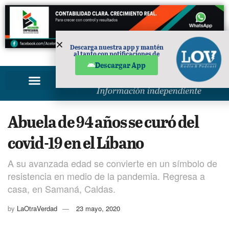
Descarga nuestra app y mantén
al tanto con notificaciones de
PUBLICIDAD
noticias en tu móvil.
Descargar App
Abuela de 94 años se curó del
covid-19 en el Líbano
A su avanzada edad se convierte en un símbolo de
resistencia en medio de la pandemia. Regresa a
casa, en Samaná, Caldas.
by
LaOtraVerdad
23 mayo, 2020