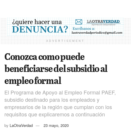
ADVERTISEMENT
Conozca como puede
beneficiarse del subsidio al
empleo formal
El Programa de Apoyo al Empleo Formal PAEF,
subsidio destinado para los empleados y
empresarios de la región que cumplan con los
requisitos que explicaremos a continuación
by
LaOtraVerdad
23 mayo, 2020