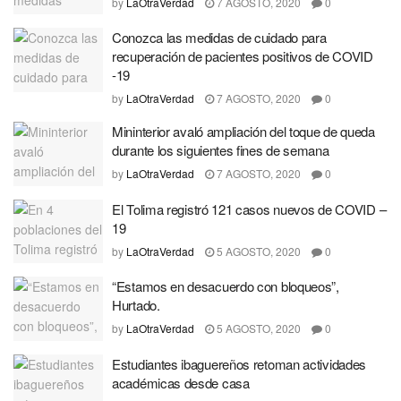
by
LaOtraVerdad
7 AGOSTO, 2020
0
Conozca las medidas de cuidado para
recuperación de pacientes positivos de COVID
-19
by
LaOtraVerdad
7 AGOSTO, 2020
0
Mininterior avaló ampliación del toque de queda
durante los siguientes fines de semana
by
LaOtraVerdad
7 AGOSTO, 2020
0
El Tolima registró 121 casos nuevos de COVID –
19
by
LaOtraVerdad
5 AGOSTO, 2020
0
“Estamos en desacuerdo con bloqueos”,
Hurtado.
by
LaOtraVerdad
5 AGOSTO, 2020
0
Estudiantes ibaguereños retoman actividades
académicas desde casa