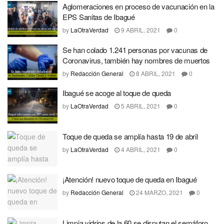
Aglomeraciones en proceso de vacunación en la
EPS Sanitas de Ibagué
by
LaOtraVerdad
9 ABRIL, 2021
0
Se han colado 1.241 personas por vacunas de
Coronavirus, también hay nombres de muertos
by
Redacción General
8 ABRIL, 2021
0
Ibagué se acoge al toque de queda
by
LaOtraVerdad
5 ABRIL, 2021
0
Toque de queda se amplía hasta 19 de abril
by
LaOtraVerdad
4 ABRIL, 2021
0
¡Atención! nuevo toque de queda en Ibagué
by
Redacción General
24 MARZO, 2021
0
Limpia vidrios de la 60 se disputan el semáforo