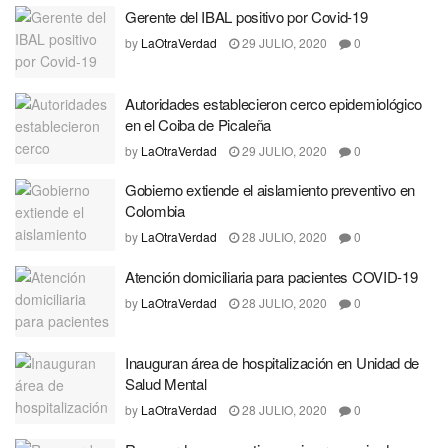
Gerente del IBAL positivo por Covid-19
by
LaOtraVerdad
29 JULIO, 2020
0
Autoridades establecieron cerco epidemiológico
en el Coiba de Picaleña
by
LaOtraVerdad
29 JULIO, 2020
0
Gobierno extiende el aislamiento preventivo en
Colombia
by
LaOtraVerdad
28 JULIO, 2020
0
Atención domiciliaria para pacientes COVID-19
by
LaOtraVerdad
28 JULIO, 2020
0
Inauguran área de hospitalización en Unidad de
Salud Mental
by
LaOtraVerdad
28 JULIO, 2020
0