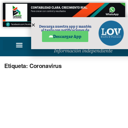
Descarga nuestra app y mantén
al tanto con notificaciones de
PUBLICIDAD
noticias en tu móvil.
Descargar App
Etiqueta:
Coronavirus