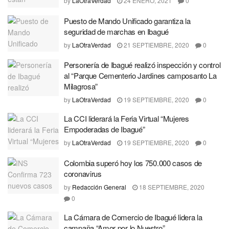
by
LaOtraVerdad
24 ENERO, 2021
0
Puesto de Mando Unificado garantiza la
seguridad de marchas en Ibagué
by
LaOtraVerdad
21 SEPTIEMBRE, 2020
0
Personería de Ibagué realizó inspección y control
al “Parque Cementerio Jardines camposanto La
Milagrosa”
by
LaOtraVerdad
19 SEPTIEMBRE, 2020
0
La CCI liderará la Feria Virtual “Mujeres
Empoderadas de Ibagué”
by
LaOtraVerdad
19 SEPTIEMBRE, 2020
0
Colombia superó hoy los 750.000 casos de
coronavirus
by
Redacción General
18 SEPTIEMBRE, 2020
0
La Cámara de Comercio de Ibagué lidera la
campaña “Amor por lo Nuestro”