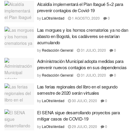
Alcaldía implementará el Plan Ibagué 5×2 para
prevenir contagios de Covid-19
by
LaOtraVerdad
1 AGOSTO, 2020
0
Las morgues y los hornos crematorios ya no dan
abasto en Bogotá, los cadáveres se estarían
acumulando
by
Redacción General
31 JULIO, 2020
0
Administración Municipal adopta medidas para
prevenir nuevos contagios en sus dependencias
by
Redacción General
31 JULIO, 2020
0
Las ferias regionales del libro en el segundo
semestre de 2020 serán virtuales
by
LaOtraVerdad
30 JULIO, 2020
0
El SENA sigue desarrollando proyectos para
mitigar casos de COVID-19
by
LaOtraVerdad
29 JULIO, 2020
0