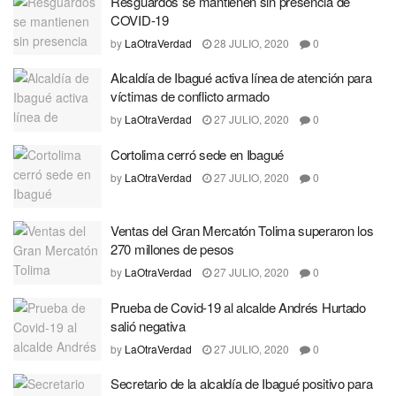
Resguardos se mantienen sin presencia de
COVID-19
by
LaOtraVerdad
28 JULIO, 2020
0
Alcaldía de Ibagué activa línea de atención para
víctimas de conflicto armado
by
LaOtraVerdad
27 JULIO, 2020
0
Cortolima cerró sede en Ibagué
by
LaOtraVerdad
27 JULIO, 2020
0
Ventas del Gran Mercatón Tolima superaron los
270 millones de pesos
by
LaOtraVerdad
27 JULIO, 2020
0
Prueba de Covid-19 al alcalde Andrés Hurtado
salió negativa
by
LaOtraVerdad
27 JULIO, 2020
0
Secretario de la alcaldía de Ibagué positivo para