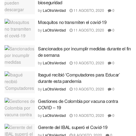
bioseguridad
by
LaOtraVerdad
11 AGOSTO, 2020
0
Mosquitos no transmiten el covid-19
by
LaOtraVerdad
11 AGOSTO, 2020
0
Sancionados por incumplir medidas durante el fin
de semana
by
LaOtraVerdad
10 AGOSTO, 2020
0
Ibagué recibió ‘Computadores para Educar’
durante esta pandemia
by
LaOtraVerdad
10 AGOSTO, 2020
0
Gestiones de Colombia por vacuna contra
COVID – 19
by
LaOtraVerdad
10 AGOSTO, 2020
0
Gerente del IBAL superó el Covid-19
by
LaOtraVerdad
8 AGOSTO, 2020
0