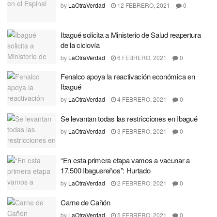
by
LaOtraVerdad
12 FEBRERO, 2021
0
Ibagué solicita a Ministerio de Salud reapertura
de la ciclovía
by
LaOtraVerdad
6 FEBRERO, 2021
0
Fenalco apoya la reactivación económica en
Ibagué
by
LaOtraVerdad
4 FEBRERO, 2021
0
Se levantan todas las restricciones en Ibagué
by
LaOtraVerdad
3 FEBRERO, 2021
0
“En esta primera etapa vamos a vacunar a
17.500 Ibaguereños”: Hurtado
by
LaOtraVerdad
2 FEBRERO, 2021
0
Carne de Cañón
by
LaOtraVerdad
5 FEBRERO, 2021
0