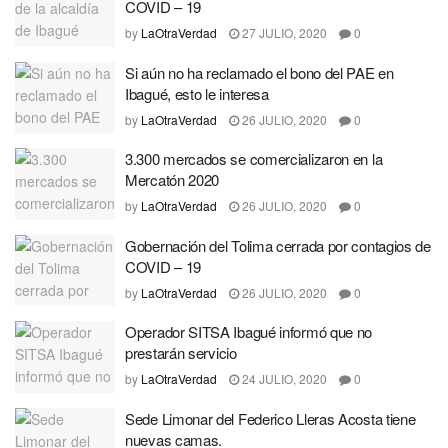
COVID – 19
by
LaOtraVerdad
27 JULIO, 2020
0
Si aún no ha reclamado el bono del PAE en
Ibagué, esto le interesa
by
LaOtraVerdad
26 JULIO, 2020
0
3.300 mercados se comercializaron en la
Mercatón 2020
by
LaOtraVerdad
26 JULIO, 2020
0
Gobernación del Tolima cerrada por contagios de
COVID – 19
by
LaOtraVerdad
26 JULIO, 2020
0
Operador SITSA Ibagué informó que no
prestarán servicio
by
LaOtraVerdad
24 JULIO, 2020
0
Sede Limonar del Federico Lleras Acosta tiene
nuevas camas.