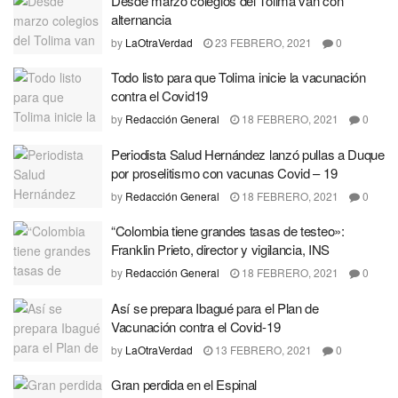
Desde marzo colegios del Tolima van con
alternancia
by
LaOtraVerdad
23 FEBRERO, 2021
0
Todo listo para que Tolima inicie la vacunación
contra el Covid19
by
Redacción General
18 FEBRERO, 2021
0
Periodista Salud Hernández lanzó pullas a Duque
por proselitismo con vacunas Covid – 19
by
Redacción General
18 FEBRERO, 2021
0
“Colombia tiene grandes tasas de testeo»:
Franklin Prieto, director y vigilancia, INS
by
Redacción General
18 FEBRERO, 2021
0
Así se prepara Ibagué para el Plan de
Vacunación contra el Covid-19
by
LaOtraVerdad
13 FEBRERO, 2021
0
Gran perdida en el Espinal