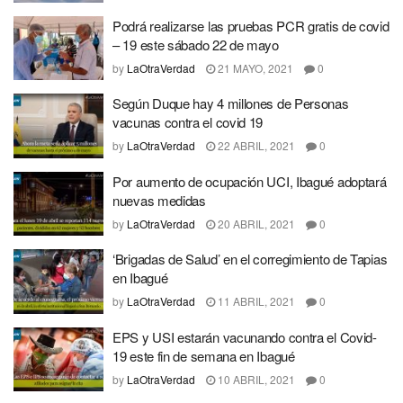
Podrá realizarse las pruebas PCR gratis de covid
– 19 este sábado 22 de mayo
by
LaOtraVerdad
21 MAYO, 2021
0
Según Duque hay 4 millones de Personas
vacunas contra el covid 19
by
LaOtraVerdad
22 ABRIL, 2021
0
Por aumento de ocupación UCI, Ibagué adoptará
nuevas medidas
by
LaOtraVerdad
20 ABRIL, 2021
0
‘Brigadas de Salud’ en el corregimiento de Tapias
en Ibagué
by
LaOtraVerdad
11 ABRIL, 2021
0
EPS y USI estarán vacunando contra el Covid-
19 este fin de semana en Ibagué
by
LaOtraVerdad
10 ABRIL, 2021
0