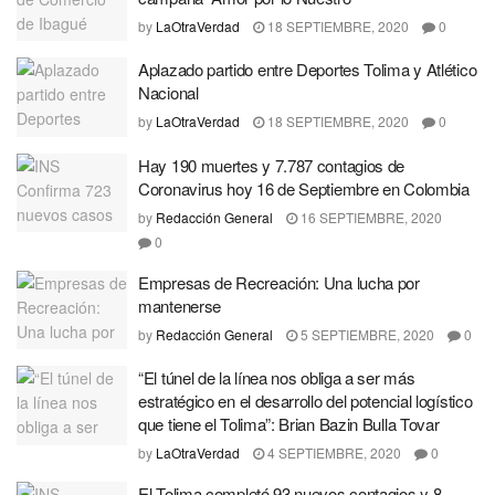
by
LaOtraVerdad
18 SEPTIEMBRE, 2020
0
Aplazado partido entre Deportes Tolima y Atlético
Nacional
by
LaOtraVerdad
18 SEPTIEMBRE, 2020
0
Hay 190 muertes y 7.787 contagios de
Coronavirus hoy 16 de Septiembre en Colombia
by
Redacción General
16 SEPTIEMBRE, 2020
0
Empresas de Recreación: Una lucha por
mantenerse
by
Redacción General
5 SEPTIEMBRE, 2020
0
“El túnel de la línea nos obliga a ser más
estratégico en el desarrollo del potencial logístico
que tiene el Tolima”: Brian Bazin Bulla Tovar
by
LaOtraVerdad
4 SEPTIEMBRE, 2020
0
El Tolima completó 93 nuevos contagios y 8