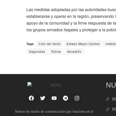
Las medidas adoptadas por las autoridades bus
establecerse y operar en la región, preservando l
apoyo de la comunidad y la firme respuesta de la
los grupos armados ilegales y proteger a la pobl
Tags:
Clan del Golfo
Estado Mayor Central
medida
Seguridad
Tolima
Venadillo
NU
I
P
Somos un medio de comunicación que funciona en el