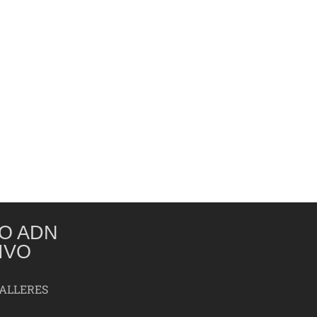
O ADN
IVO
TALLERES