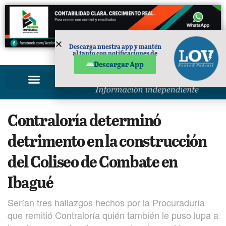
Descarga nuestra app y mantén
al tanto con notificaciones de
PUBLICIDAD
noticias en tu móvil.
Descargar App
Contraloría determinó
detrimento en la construcción
del Coliseo de Combate en
Ibagué
Serían tres hallazgos hechos por la Procuraduría
que remitió Contraloría quién también le puso lupa a