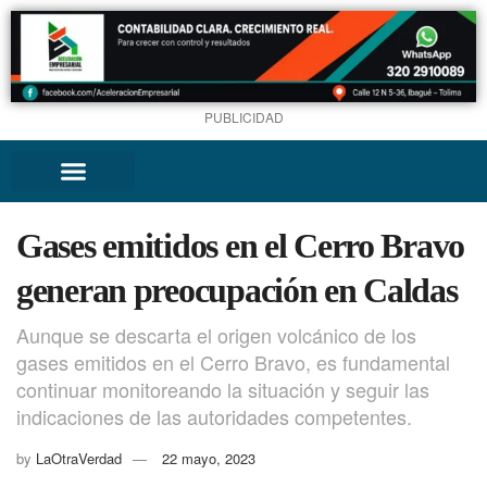
PUBLICIDAD
Gases emitidos en el Cerro Bravo
generan preocupación en Caldas
Aunque se descarta el origen volcánico de los
gases emitidos en el Cerro Bravo, es fundamental
continuar monitoreando la situación y seguir las
indicaciones de las autoridades competentes.
by
LaOtraVerdad
22 mayo, 2023