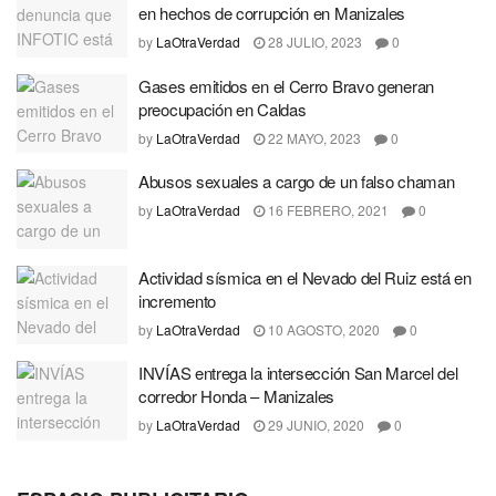
en hechos de corrupción en Manizales
by
LaOtraVerdad
28 JULIO, 2023
0
Gases emitidos en el Cerro Bravo generan
preocupación en Caldas
by
LaOtraVerdad
22 MAYO, 2023
0
Abusos sexuales a cargo de un falso chaman
by
LaOtraVerdad
16 FEBRERO, 2021
0
Actividad sísmica en el Nevado del Ruiz está en
incremento
by
LaOtraVerdad
10 AGOSTO, 2020
0
INVÍAS entrega la intersección San Marcel del
corredor Honda – Manizales
by
LaOtraVerdad
29 JUNIO, 2020
0