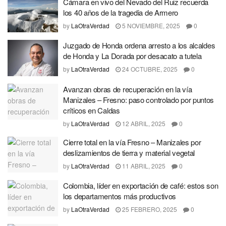
Cámara en vivo del Nevado del Ruiz recuerda
los 40 años de la tragedia de Armero
by
LaOtraVerdad
5 NOVIEMBRE, 2025
0
Juzgado de Honda ordena arresto a los alcaldes
de Honda y La Dorada por desacato a tutela
by
LaOtraVerdad
24 OCTUBRE, 2025
0
Avanzan obras de recuperación en la vía
Manizales – Fresno: paso controlado por puntos
críticos en Caldas
by
LaOtraVerdad
12 ABRIL, 2025
0
Cierre total en la vía Fresno – Manizales por
deslizamientos de tierra y material vegetal
by
LaOtraVerdad
11 ABRIL, 2025
0
Colombia, líder en exportación de café: estos son
los departamentos más productivos
by
LaOtraVerdad
25 FEBRERO, 2025
0