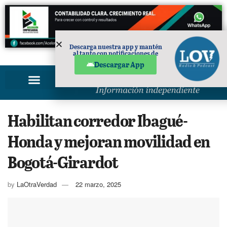
Descarga nuestra app y mantén
al tanto con notificaciones de
PUBLICIDAD
noticias en tu móvil.
Descargar App
Habilitan corredor Ibagué-
Honda y mejoran movilidad en
Bogotá-Girardot
by
LaOtraVerdad
22 marzo, 2025