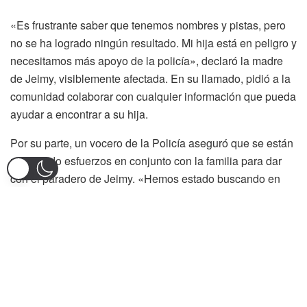
«Es frustrante saber que tenemos nombres y pistas, pero
no se ha logrado ningún resultado. Mi hija está en peligro y
necesitamos más apoyo de la policía», declaró la madre
de Jeimy, visiblemente afectada. En su llamado, pidió a la
comunidad colaborar con cualquier información que pueda
ayudar a encontrar a su hija.
Por su parte, un vocero de la Policía aseguró que se están
realizando esfuerzos en conjunto con la familia para dar
con el paradero de Jeimy. «Hemos estado buscando en
diferentes sitios y sabemos que está viva. Anda con un
joven, pero no hemos logrado comunicación directa. En
audios enviados a su madre, la menor afirma que no
quiere regresar por temor a ser trasladada a Bienestar
Familiar», explicó el oficial.