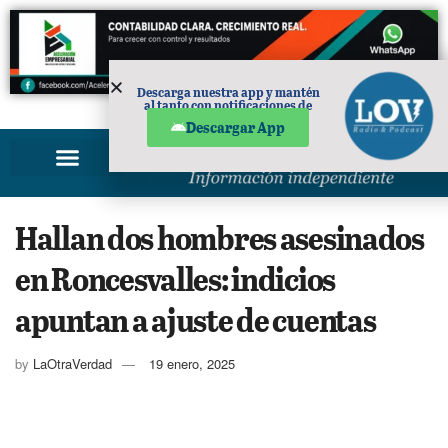
Descarga nuestra app y mantén
al tanto con notificaciones de
PUBLICIDAD
noticias en tu móvil.
Descargar App
Hallan dos hombres asesinados
en Roncesvalles: indicios
apuntan a ajuste de cuentas
by
LaOtraVerdad
19 enero, 2025