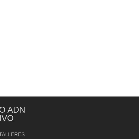
O ADN
IVO
TALLERES