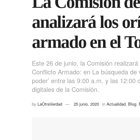
La Comisión de
analizará los or
armado en el To
Este 26 de junio, la Comisión realizará 
Conflicto Armado: en La búsqueda de v
poder’ entre las 9:00 a.m. y las 12:00 
digitales de la Comisión.
by
LaOtraVerdad
25 junio, 2020
in
Actualidad
,
Blog
,