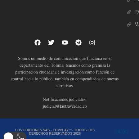
P
M
Somos un medio de comunicación que funciona en el
departamento del Tolima, tenemos como premisa la
participación ciudadana e investigación como función de
control hacia lo público, también en compendiados de nuevas
narrativas.
Notificaciones judiciales:
judicial@laotraverdad.co
LOV EDICIONES SAS - LOVPLAY™- TODOS LOS
BLOG
DERECHOS RESERVADOS 2025