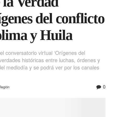
 la Verdad
ígenes del conflicto
lima y Huila
el conversatorio virtual ‘Orígenes del
erdades históricas entre luchas, órdenes y
del mediodía y se podrá ver por los canales
0
Región