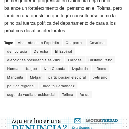
primer gobierno progresista en Colombia deja como
balance un fortalecimiento del petrismo en el Tolima, pero
también una oposición que logró consolidarse como la
principal fuerza política del departamento de cara a los
próximos desafíos electorales.
Tags:
Abelardo de la Espriella
Chaparral
Coyaima
democracia
Derecha
El Espinal
elecciones presidenciales 2026
Flandes
Gustavo Petro
Honda
Ibagué
Iván Cepeda
Izquierda
Líbano
Mariquita
Melgar
participación electoral
petrismo
política regional
Rodolfo Hernández
segunda vuelta presidencial
Tolima
Votos