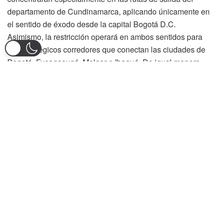
departamento de Cundinamarca, aplicando únicamente en
el sentido de éxodo desde la capital Bogotá D.C.
Asimismo, la restricción operará en ambos sentidos para
los estratégicos corredores que conectan las ciudades de
Bogotá, Fusagasugá, Melgar e Ibagué. De igual manera,
se incluirá el importante tramo que comprende Ibagué,
Cajamarca, Calarcá, La Tebaida y La Paila.
Para el sábado 27 de junio de 2026, las autoridades han
dispuesto que la restricción de carga inicie de forma
temprana, operando desde las 06:00 hasta las 15:00
horas. Esta ventana de tiempo aplicará en la gran mayoría
de las vías nacionales enunciadas por el Boletín
Estratégico de Seguridad y Movilidad, en ambos sentidos
de circulación. Las únicas excepciones registradas para
esta jornada sabatina corresponden a la vía perimetral que
une a Rumichaca, Pasto, Mojarras y Popayán. Por otra