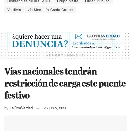
Disidencias de las FARC
Grupo Marte
Orden Público
Valdivia
vía Medellín-Costa Caribe
ADVERTISEMENT
Vías nacionales tendrán
restricción de carga este puente
festivo
by
LaOtraVerdad
26 junio, 2026