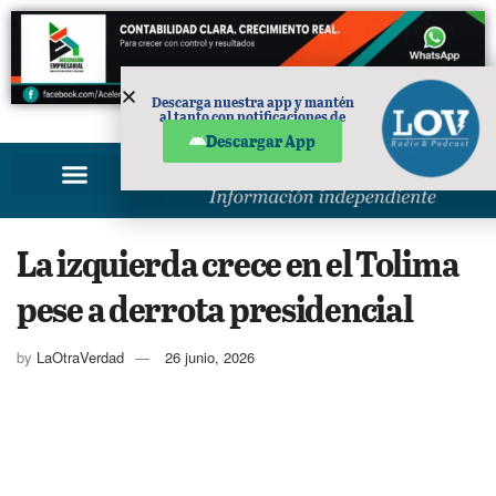
Descarga nuestra app y mantén
al tanto con notificaciones de
PUBLICIDAD
noticias en tu móvil.
Descargar App
La izquierda crece en el Tolima
pese a derrota presidencial
by
LaOtraVerdad
26 junio, 2026