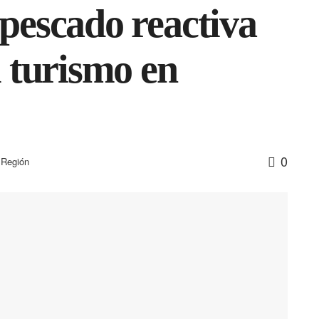
pescado reactiva
l turismo en
0
,
Región