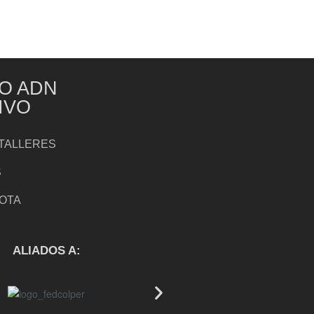
O ADN
IVO
TALLERES
S
NOTA
S
ALIADOS A: