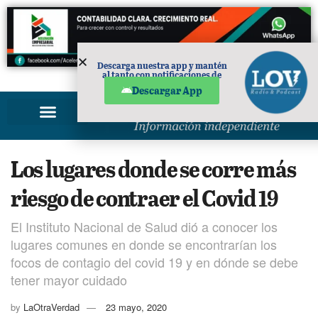
Descarga nuestra app y mantén
al tanto con notificaciones de
PUBLICIDAD
noticias en tu móvil.
Descargar App
Los lugares donde se corre más
riesgo de contraer el Covid 19
El Instituto Nacional de Salud dió a conocer los
lugares comunes en donde se encontrarían los
focos de contagio del covid 19 y en dónde se debe
tener mayor cuidado
by
LaOtraVerdad
23 mayo, 2020