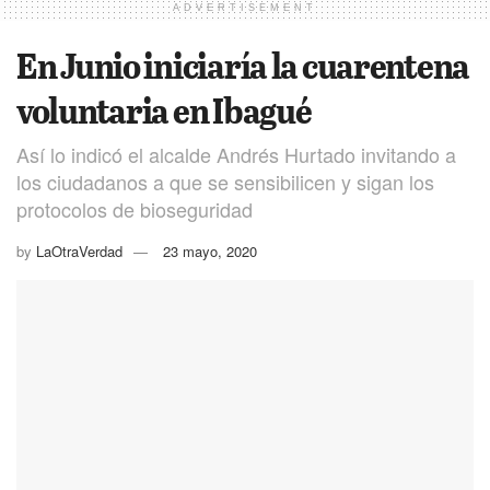
ADVERTISEMENT
En Junio iniciaría la cuarentena
voluntaria en Ibagué
Así lo indicó el alcalde Andrés Hurtado invitando a
los ciudadanos a que se sensibilicen y sigan los
protocolos de bioseguridad
by
LaOtraVerdad
23 mayo, 2020