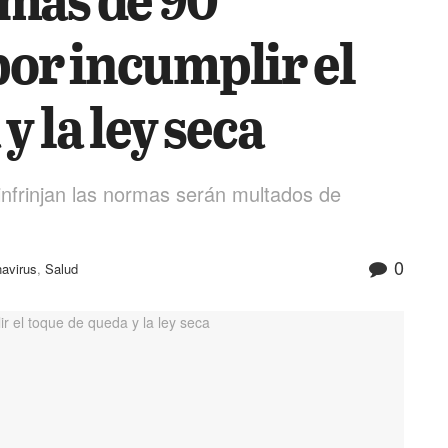
or incumplir el
y la ley seca
infrinjan las normas serán multados de
0
avirus
,
Salud