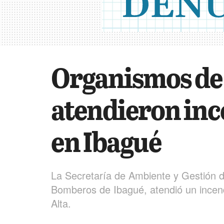
Organismos de
atendieron inc
en Ibagué
La Secretaría de Ambiente y Gestión de
Bomberos de Ibagué, atendió un incendi
Alta.