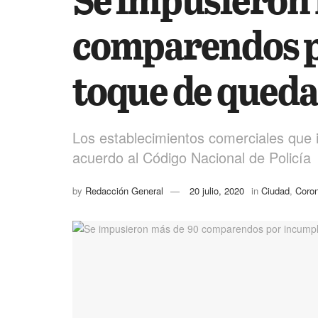
comparendos p
toque de queda 
Los establecimientos comerciales que 
acuerdo al Código Nacional de Policía
by
Redacción General
20 julio, 2020
in
Ciudad
,
Coron