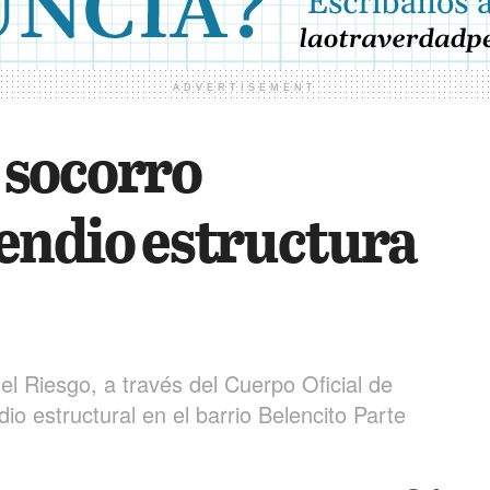
ADVERTISEMENT
 socorro
endio estructura
l Riesgo, a través del Cuerpo Oficial de
o estructural en el barrio Belencito Parte