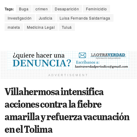
Tags:
Buga
crimen
Desaparición
Feminicidio
Investigación
Justicia
Luisa Fernanda Saldarriaga
maleta
Medicina Legal
Tuluá
ADVERTISEMENT
Villahermosa intensifica
acciones contra la fiebre
amarilla y refuerza vacunación
en el Tolima