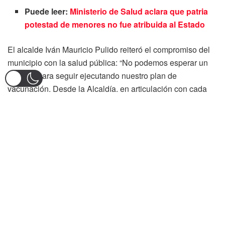
Puede leer:
Ministerio de Salud aclara que patria
potestad de menores no fue atribuida al Estado
El alcalde Iván Mauricio Pulido reiteró el compromiso del
municipio con la salud pública: “No podemos esperar un
día más para seguir ejecutando nuestro plan de
vacunación. Desde la Alcaldía, en articulación con cada
una de las instituciones, seguimos trabajando para que
Villahermosa no registre ningún caso positivo de fiebre
amarilla”.
La secretaria Administrativa y de Talento Humano del
Tolima, Yurany Prieto, enfatizó el respaldo institucional
desde el nivel departamental: “Es fundamental constatar
en territorio el compromiso de las autoridades locales.
Nuestra presencia reafirma el liderazgo de la gobernadora
Adriana Magali Matiz y la secretaria de Salud, Katherine