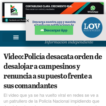
Descarga nuestra app y mantén
al tanto con notificaciones de
PUBLICIDAD
noticias en tu móvil.
Descargar App
Video: Policía desacata orden de
desalojar a campesinos y
renuncia a su puesto frente a
sus comandantes
El video que ya se ha vuelto viral en redes se ve a
un patrullero de la Policía Nacional impidiendo que