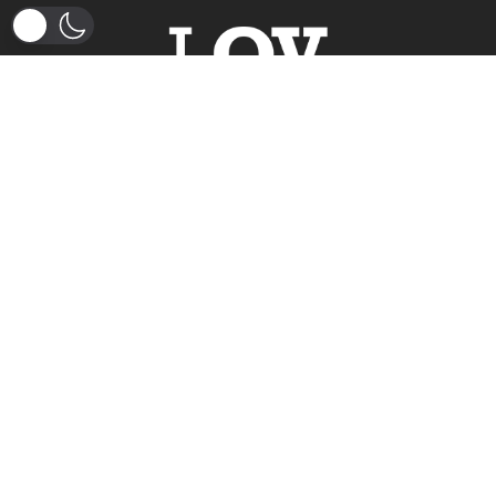
Somos un medio de comunicación que funciona en el departamento
del Tolima, tenemos como premisa la participación ciudadana e
investigación como función de control hacia lo público, también en
compendiados de nuevas narrativas.
Notificaciones judiciales:
judicial@laotraverdad.co
NUESTRO ADN DIGITAL
INFORME TRANSPARENCIA JTI