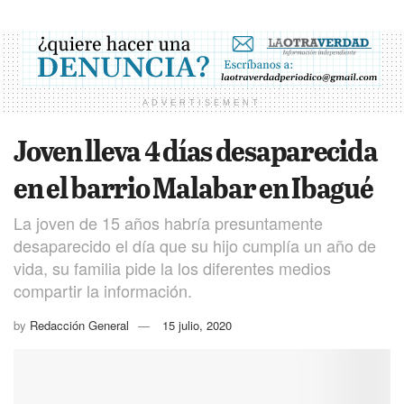
ADVERTISEMENT
Joven lleva 4 días desaparecida
en el barrio Malabar en Ibagué
La joven de 15 años habría presuntamente
desaparecido el día que su hijo cumplía un año de
vida, su familia pide la los diferentes medios
compartir la información.
by
Redacción General
15 julio, 2020