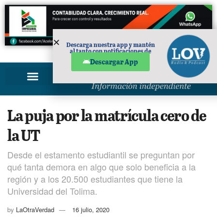
Descarga nuestra app y mantén
al tanto con notificaciones de
PUBLICIDAD
noticias en tu móvil.
Descargar App
La puja por la matrícula cero de
la UT
Desde el estamento estudiantil se preguntan por
qué tanta demora en algo que solo beneficia a la
región y a los 20.500 estudiantes que tiene la
Universidad del Tolima.
by
LaOtraVerdad
16 julio, 2020