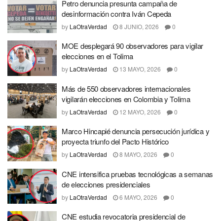
Petro denuncia presunta campaña de
desinformación contra Iván Cepeda
by
LaOtraVerdad
8 JUNIO, 2026
0
MOE desplegará 90 observadores para vigilar
elecciones en el Tolima
by
LaOtraVerdad
13 MAYO, 2026
0
Más de 550 observadores internacionales
vigilarán elecciones en Colombia y Tolima
by
LaOtraVerdad
12 MAYO, 2026
0
Marco Hincapié denuncia persecución jurídica y
proyecta triunfo del Pacto Histórico
by
LaOtraVerdad
8 MAYO, 2026
0
CNE intensifica pruebas tecnológicas a semanas
de elecciones presidenciales
by
LaOtraVerdad
6 MAYO, 2026
0
CNE estudia revocatoria presidencial de