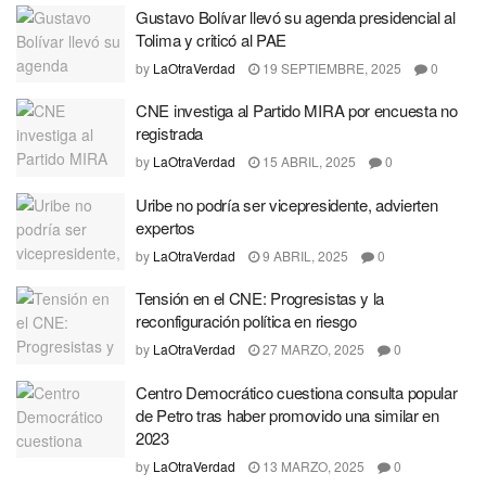
Gustavo Bolívar llevó su agenda presidencial al
Tolima y criticó al PAE
by
LaOtraVerdad
19 SEPTIEMBRE, 2025
0
CNE investiga al Partido MIRA por encuesta no
registrada
by
LaOtraVerdad
15 ABRIL, 2025
0
Uribe no podría ser vicepresidente, advierten
expertos
by
LaOtraVerdad
9 ABRIL, 2025
0
Tensión en el CNE: Progresistas y la
reconfiguración política en riesgo
by
LaOtraVerdad
27 MARZO, 2025
0
Centro Democrático cuestiona consulta popular
de Petro tras haber promovido una similar en
2023
by
LaOtraVerdad
13 MARZO, 2025
0