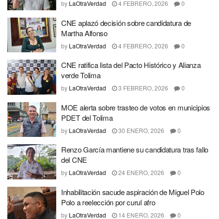
by
LaOtraVerdad
4 FEBRERO, 2026
0
CNE aplazó decisión sobre candidatura de
Martha Alfonso
by
LaOtraVerdad
4 FEBRERO, 2026
0
CNE ratifica lista del Pacto Histórico y Alianza
verde Tolima
by
LaOtraVerdad
3 FEBRERO, 2026
0
MOE alerta sobre trasteo de votos en municipios
PDET del Tolima
by
LaOtraVerdad
30 ENERO, 2026
0
Renzo García mantiene su candidatura tras fallo
del CNE
by
LaOtraVerdad
24 ENERO, 2026
0
Inhabilitación sacude aspiración de Miguel Polo
Polo a reelección por curul afro
by
LaOtraVerdad
14 ENERO, 2026
0