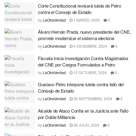
Corte Constitucional revisará tutela de Petro
contra el Consejo de Estado
by
LaOtraVerdad
1 MARZO, 2025
0
Álvaro Hernán Prada, nuevo presidente del CNE,
promete modernizar el sistema electoral
by
LaOtraVerdad
4 DICIEMBRE, 2024
0
Fiscalía Inicia Investigación Contra Magistrados
del CNE por Cargos Formulados a Petro
by
LaOtraVerdad
12 OCTUBRE, 2024
0
Gustavo Petro interpone tutela contra fallo del
Consejo de Estado
by
LaOtraVerdad
26 SEPTIEMBRE, 2024
0
Alcalde de Ataco Confía en la Justicia ante Fallo
por Doble Militancia
by
LaOtraVerdad
26 JULIO, 2024
0