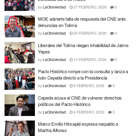
by
LaOtraVerdad
27 FEBRERO, 2026
0
MOE advierte falta de respuesta del CNE ante
denuncias en Tolima
by
LaOtraVerdad
25 FEBRERO, 2026
0
Liberales del Tolima niegan inhabilidad de Jaime
Yepes
by
LaOtraVerdad
13 FEBRERO, 2026
0
Pacto Histórico rompe con la consulta y lanza a
Iván Cepeda directo a la Presidencia
by
LaOtraVerdad
5 FEBRERO, 2026
0
Cepeda acusa al CNE de vulnerar derechos
políticos del Pacto Histórico
by
LaOtraVerdad
4 FEBRERO, 2026
0
Marco Emilio Hincapié expresa respaldo a
Martha Alfonso