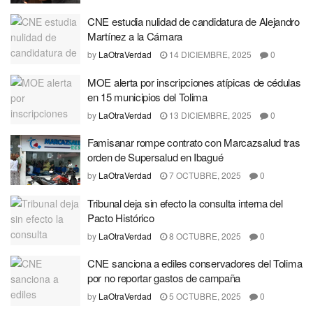
CNE estudia nulidad de candidatura de Alejandro
Martínez a la Cámara
by
LaOtraVerdad
14 DICIEMBRE, 2025
0
MOE alerta por inscripciones atípicas de cédulas
en 15 municipios del Tolima
by
LaOtraVerdad
13 DICIEMBRE, 2025
0
Famisanar rompe contrato con Marcazsalud tras
orden de Supersalud en Ibagué
by
LaOtraVerdad
7 OCTUBRE, 2025
0
Tribunal deja sin efecto la consulta interna del
Pacto Histórico
by
LaOtraVerdad
8 OCTUBRE, 2025
0
CNE sanciona a ediles conservadores del Tolima
por no reportar gastos de campaña
by
LaOtraVerdad
5 OCTUBRE, 2025
0