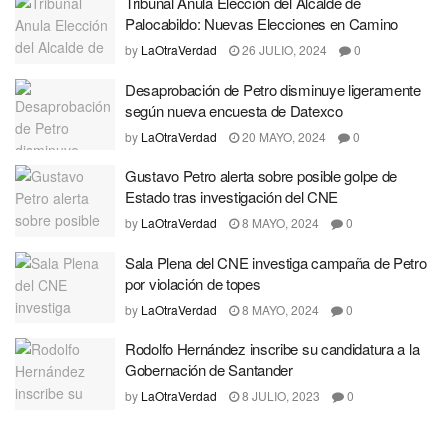
Tribunal Anula Elección del Alcalde de
Palocabildo: Nuevas Elecciones en Camino
by
LaOtraVerdad
26 JULIO, 2024
0
Desaprobación de Petro disminuye ligeramente
según nueva encuesta de Datexco
by
LaOtraVerdad
20 MAYO, 2024
0
Gustavo Petro alerta sobre posible golpe de
Estado tras investigación del CNE
by
LaOtraVerdad
8 MAYO, 2024
0
Sala Plena del CNE investiga campaña de Petro
por violación de topes
by
LaOtraVerdad
8 MAYO, 2024
0
Rodolfo Hernández inscribe su candidatura a la
Gobernación de Santander
by
LaOtraVerdad
8 JULIO, 2023
0