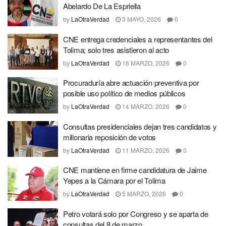
Abelardo De La Espriella
by
LaOtraVerdad
3 MAYO, 2026
0
CNE entrega credenciales a representantes del
Tolima; solo tres asistieron al acto
by
LaOtraVerdad
16 MARZO, 2026
0
Procuraduría abre actuación preventiva por
posible uso político de medios públicos
by
LaOtraVerdad
14 MARZO, 2026
0
Consultas presidenciales dejan tres candidatos y
millonaria reposición de votos
by
LaOtraVerdad
11 MARZO, 2026
0
CNE mantiene en firme candidatura de Jaime
Yepes a la Cámara por el Tolima
by
LaOtraVerdad
5 MARZO, 2026
0
Petro votará solo por Congreso y se aparta de
consultas del 8 de marzo