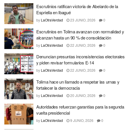
Escrutinios ratifican victoria de Abelardo de la
Espriella en Ibagué
by
LaOtraVerdad
23 JUNIO, 2026
0
Escrutinios en Tolima avanzan con normalidad y
alcanzan hasta un 90 % de consolidación
by
LaOtraVerdad
22 JUNIO, 2026
0
Denuncian presuntas inconsistencias electorales
y piden revisar formularios E-14
by
LaOtraVerdad
22 JUNIO, 2026
0
Tolima hace un llamado a respetar las urnas y
fortalecer la democracia
by
LaOtraVerdad
20 JUNIO, 2026
0
Autoridades refuerzan garantías para la segunda
vuelta presidencial
by
LaOtraVerdad
9 JUNIO, 2026
0