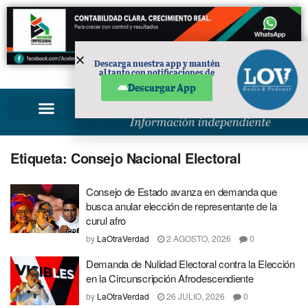
Descarga nuestra app y mantén
al tanto con notificaciones de
PUBLICIDAD
noticias en tu móvil.
Descargar App
Etiqueta:
Consejo Nacional Electoral
Consejo de Estado avanza en demanda que
busca anular elección de representante de la
curul afro
by
LaOtraVerdad
2 AGOSTO, 2026
0
Demanda de Nulidad Electoral contra la Elección
en la Circunscripción Afrodescendiente
by
LaOtraVerdad
26 JULIO, 2026
0