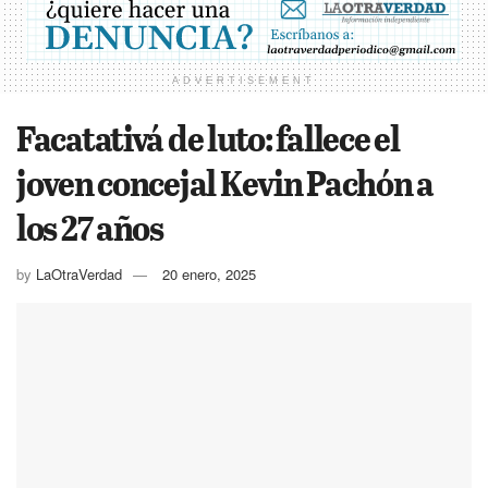
ADVERTISEMENT
Facatativá de luto: fallece el
joven concejal Kevin Pachón a
los 27 años
by
LaOtraVerdad
20 enero, 2025