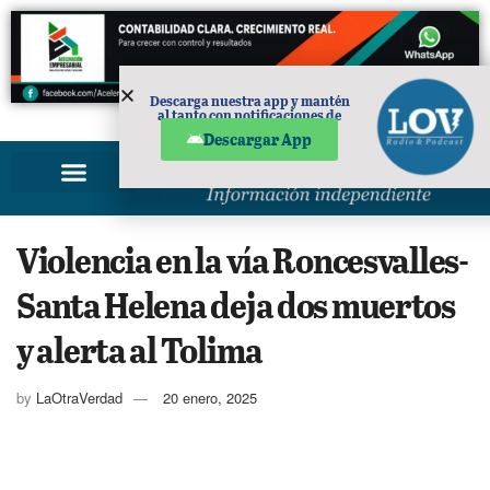
Descarga nuestra app y mantén
al tanto con notificaciones de
PUBLICIDAD
noticias en tu móvil.
Descargar App
Violencia en la vía Roncesvalles-
Santa Helena deja dos muertos
y alerta al Tolima
by
LaOtraVerdad
20 enero, 2025