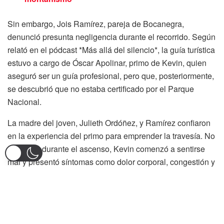
Sin embargo, Jois Ramírez, pareja de Bocanegra,
denunció presunta negligencia durante el recorrido. Según
relató en el pódcast *Más allá del silencio*, la guía turística
estuvo a cargo de Óscar Apolinar, primo de Kevin, quien
aseguró ser un guía profesional, pero que, posteriormente,
se descubrió que no estaba certificado por el Parque
Nacional.
La madre del joven, Julieth Ordóñez, y Ramírez confiaron
en la experiencia del primo para emprender la travesía. No
obstante, durante el ascenso, Kevin comenzó a sentirse
mal y presentó síntomas como dolor corporal, congestión y
malestar general. «A pesar de notificar su estado de salud,
no se tomaron las medidas necesarias. Todo fue atribuido
a una simple gripa», aseguró Ramírez. La pareja también
señaló que, pese al evidente deterioro de la salud de