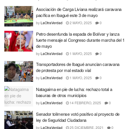
Asociación de Carga Liviana realizará caravana
pacífica en Ibagué este 3 de mayo
by
LaOtraVerdad
2 MAYO, 2025
0
Petro desenfunda la espada de Bolívar y lanza
fuerte mensaje al Congreso durante marcha del 1
de mayo
by
LaOtraVerdad
1 MAYO, 2025
0
Transportadores de Ibagué anuncian caravana
de protesta por mal estado vial
by
LaOtraVerdad
1 MAYO, 2025
0
Natagaima en pie de lucha: rechazo total a
basuras de otros municipios
by
LaOtraVerdad
14 FEBRERO, 2025
0
Senador tolimense votó positivo al proyecto de
ley de Seguridad Ciudadana
by
LaOtraVerdad
25 DICIEMBRE, 2021
0