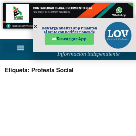
Descarga nuestra app y mantén
al tanto con notificaciones de
PUBLICIDAD
noticias en tu móvil.
Descargar App
Etiqueta:
Protesta Social