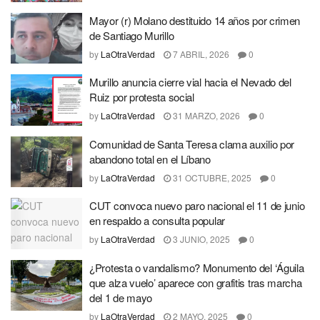
Mayor (r) Molano destituido 14 años por crimen
de Santiago Murillo
by
LaOtraVerdad
7 ABRIL, 2026
0
Murillo anuncia cierre vial hacia el Nevado del
Ruiz por protesta social
by
LaOtraVerdad
31 MARZO, 2026
0
Comunidad de Santa Teresa clama auxilio por
abandono total en el Líbano
by
LaOtraVerdad
31 OCTUBRE, 2025
0
CUT convoca nuevo paro nacional el 11 de junio
en respaldo a consulta popular
by
LaOtraVerdad
3 JUNIO, 2025
0
¿Protesta o vandalismo? Monumento del ‘Águila
que alza vuelo’ aparece con grafitis tras marcha
del 1 de mayo
by
LaOtraVerdad
2 MAYO, 2025
0