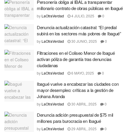
Personería obliga al IBAL a transparentar
millonario contrato de obras públicas en Ibagué
by
LaOtraVerdad
4 JULIO, 2025
0
Denuncia actualización catastral: “El predial
subirá en los sectores más pobres de Ibagué”
by
LaOtraVerdad
30 JUNIO, 2025
0
Filtraciones en el Coliseo Menor de Ibagué
activan póliza de garantía tras denuncias
ciudadanas
by
LaOtraVerdad
6 MAYO, 2025
0
Ibagué vuelve a encabezar las ciudades con
mayor desempleo: críticas a la gestión de
Johana Aranda
by
LaOtraVerdad
30 ABRIL, 2025
0
Denuncia adición presupuestal de $75 mil
millones para burocracia en Ibagué
by
LaOtraVerdad
29 ABRIL, 2025
0