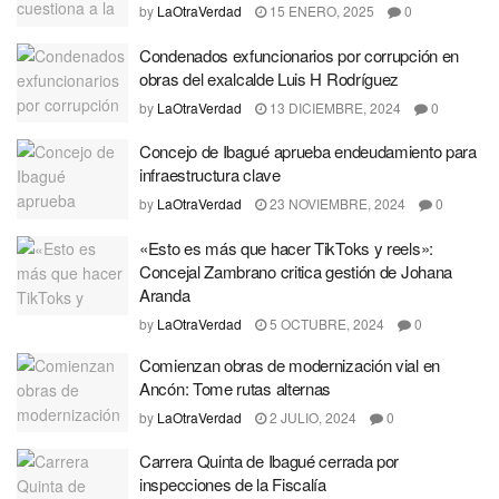
by
LaOtraVerdad
15 ENERO, 2025
0
Condenados exfuncionarios por corrupción en
obras del exalcalde Luis H Rodríguez
by
LaOtraVerdad
13 DICIEMBRE, 2024
0
Concejo de Ibagué aprueba endeudamiento para
infraestructura clave
by
LaOtraVerdad
23 NOVIEMBRE, 2024
0
«Esto es más que hacer TikToks y reels»:
Concejal Zambrano critica gestión de Johana
Aranda
by
LaOtraVerdad
5 OCTUBRE, 2024
0
Comienzan obras de modernización vial en
Ancón: Tome rutas alternas
by
LaOtraVerdad
2 JULIO, 2024
0
Carrera Quinta de Ibagué cerrada por
inspecciones de la Fiscalía