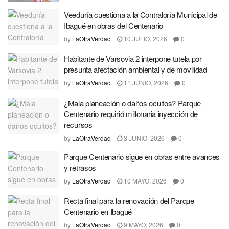
Veeduría cuestiona a la Contraloría Municipal de
Ibagué en obras del Centenario
by
LaOtraVerdad
10 JULIO, 2026
0
Habitante de Varsovia 2 interpone tutela por
presunta afectación ambiental y de movilidad
by
LaOtraVerdad
11 JUNIO, 2026
0
¿Mala planeación o daños ocultos? Parque
Centenario requirió millonaria inyección de
recursos
by
LaOtraVerdad
3 JUNIO, 2026
0
Parque Centenario sigue en obras entre avances
y retrasos
by
LaOtraVerdad
10 MAYO, 2026
0
Recta final para la renovación del Parque
Centenario en Ibagué
by
LaOtraVerdad
9 MAYO, 2026
0