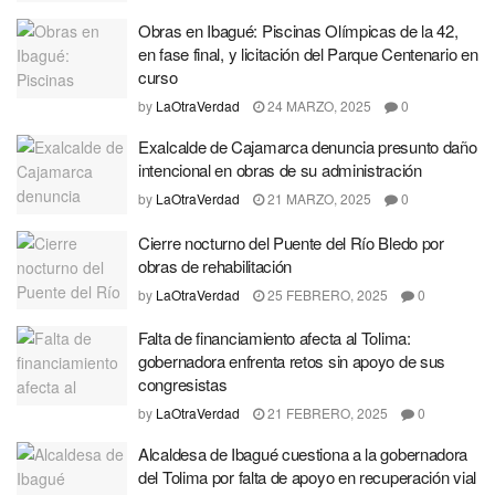
Obras en Ibagué: Piscinas Olímpicas de la 42,
en fase final, y licitación del Parque Centenario en
curso
by
LaOtraVerdad
24 MARZO, 2025
0
Exalcalde de Cajamarca denuncia presunto daño
intencional en obras de su administración
by
LaOtraVerdad
21 MARZO, 2025
0
Cierre nocturno del Puente del Río Bledo por
obras de rehabilitación
by
LaOtraVerdad
25 FEBRERO, 2025
0
Falta de financiamiento afecta al Tolima:
gobernadora enfrenta retos sin apoyo de sus
congresistas
by
LaOtraVerdad
21 FEBRERO, 2025
0
Alcaldesa de Ibagué cuestiona a la gobernadora
del Tolima por falta de apoyo en recuperación vial