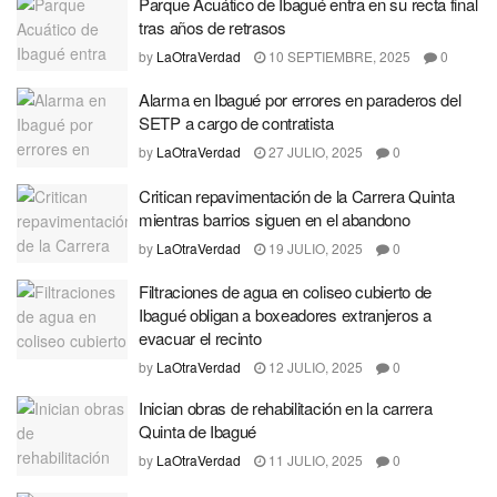
Parque Acuático de Ibagué entra en su recta final
tras años de retrasos
by
LaOtraVerdad
10 SEPTIEMBRE, 2025
0
Alarma en Ibagué por errores en paraderos del
SETP a cargo de contratista
by
LaOtraVerdad
27 JULIO, 2025
0
Critican repavimentación de la Carrera Quinta
mientras barrios siguen en el abandono
by
LaOtraVerdad
19 JULIO, 2025
0
Filtraciones de agua en coliseo cubierto de
Ibagué obligan a boxeadores extranjeros a
evacuar el recinto
by
LaOtraVerdad
12 JULIO, 2025
0
Inician obras de rehabilitación en la carrera
Quinta de Ibagué
by
LaOtraVerdad
11 JULIO, 2025
0